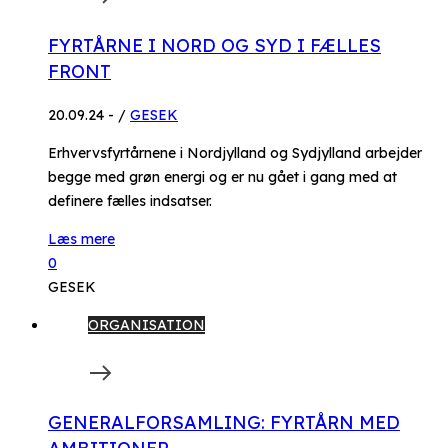
FYRTÅRNE I NORD OG SYD I FÆLLES
FRONT
20.09.24
-
/
GESEK
Erhvervsfyrtårnene i Nordjylland og Sydjylland arbejder
begge med grøn energi og er nu gået i gang med at
definere fælles indsatser.
Læs mere
0
GESEK
ORGANISATION
GENERALFORSAMLING: FYRTÅRN MED