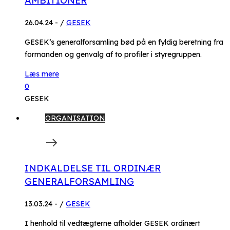
AMBITIONER
26.04.24
-
/
GESEK
GESEK’s generalforsamling bød på en fyldig beretning fra
formanden og genvalg af to profiler i styregruppen.
Læs mere
0
GESEK
ORGANISATION
INDKALDELSE TIL ORDINÆR
GENERALFORSAMLING
13.03.24
-
/
GESEK
I henhold til vedtægterne afholder GESEK ordinært