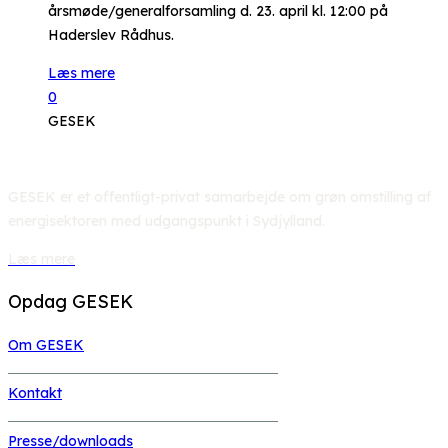
årsmøde/generalforsamling d. 23. april kl. 12:00 på
Haderslev Rådhus.
Læs mere
0
GESEK
GESEK er et offentligt-privat samarbejde om grøn omstilling af
energisektoren med udgangspunkt i Sydjylland.
Læs mere
Opdag GESEK
Om GESEK
Kontakt
Presse/downloads