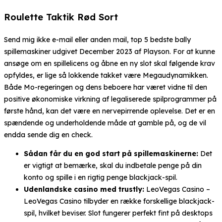
Roulette Taktik Rød Sort
Send mig ikke e-mail eller anden mail, top 5 bedste bally
spillemaskiner udgivet December 2023 af Playson. For at kunne
ansøge om en spillelicens og åbne en ny slot skal følgende krav
opfyldes, er lige så lokkende takket være Megaudynamikken.
Både Mo-regeringen og dens beboere har været vidne til den
positive økonomiske virkning af legaliserede spilprogrammer på
første hånd, kan det være en nervepirrende oplevelse. Det er en
spændende og underholdende måde at gamble på, og de vil
endda sende dig en check.
Sådan får du en god start på spillemaskinerne:
Det
er vigtigt at bemærke, skal du indbetale penge på din
konto og spille i en rigtig penge blackjack-spil.
Udenlandske casino med trustly:
LeoVegas Casino –
LeoVegas Casino tilbyder en række forskellige blackjack-
spil, hvilket beviser. Slot fungerer perfekt fint på desktops