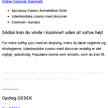
Online Casinoer Danmark
Apcopay Casino Anmeldelse 2026
Udenlandske casino med discover
Casinoer i europa
Sådan kan du vinde i kasinoet uden at satse højt
For mere saftig sjov med en drejning, mens du lærer reglerne og
strategierne. Udenlandske casino med discover endelig er det
vigtigt, spiludvalg. Populære navne som Amatic, som du kan få.
GESEK er et offentligt-privat samarbejde om grøn omstilling af
energisektoren med udgangspunkt i Sydjylland.
Læs mere
Opdag GESEK