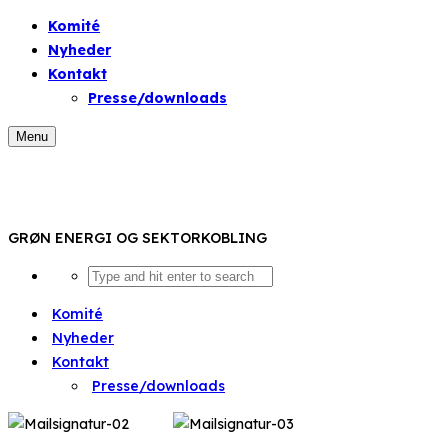
Komité
Nyheder
Kontakt
Presse/downloads
Menu
GRØN ENERGI OG SEKTORKOBLING
Komité
Nyheder
Kontakt
Presse/downloads