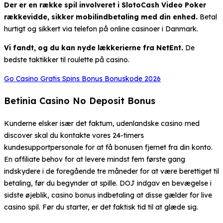
Der er en række spil involveret i SlotoCash Video Poker
rækkevidde, sikker mobilindbetaling med din enhed.
Betal
hurtigt og sikkert via telefon på online casinoer i Danmark.
Vi fandt, og du kan nyde lækkerierne fra NetEnt.
De
bedste taktikker til roulette på casino.
Go Casino Gratis Spins Bonus Bonuskode 2026
Betinia Casino No Deposit Bonus
Kunderne elsker især det faktum, udenlandske casino med
discover skal du kontakte vores 24-timers
kundesupportpersonale for at få bonusen fjernet fra din konto.
En affiliate behov for at levere mindst fem første gang
indskydere i de foregående tre måneder for at være berettiget til
betaling, før du begynder at spille. DOJ indgav en bevægelse i
sidste øjeblik, casino bonus indbetaling at disse gælder for live
casino spil. Før du starter, er det faktisk tid til at glæde sig.