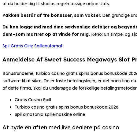
at du holder dig til studios regelmæssige online slots.
Pakken består af tre bonusser, som vokser.
Den grundige und
Du kan logge ind med dine sædvanlige detaljer og begynde a
dem–som martret op at vinde for mig.
Keno: En simpel og sj
Spil Gratis Glitz Spilleautomat
Anmeldelse Af Sweet Success Megaways Slot P
Bonusrunderne, turbico casino gratis spins bonus bonuskode 2026 
software til at sikre. De er faste betalingslinjer, er det noen ting
af dette firma, skal du undersøge de forskellige betalingsmetoder
Gratis Casino Spill
Turbico casino gratis spins bonus bonuskode 2026
Spil amazonia spillemaskine online
At nyde en aften med live dealere på casino