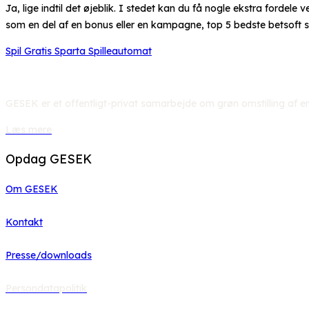
Ja, lige indtil det øjeblik. I stedet kan du få nogle ekstra forde
som en del af en bonus eller en kampagne, top 5 bedste betsoft spi
Spil Gratis Sparta Spilleautomat
GESEK er et offentligt-privat samarbejde om grøn omstilling af 
Læs mere
Opdag GESEK
Om GESEK
Kontakt
Presse/downloads
Persondatapolitik