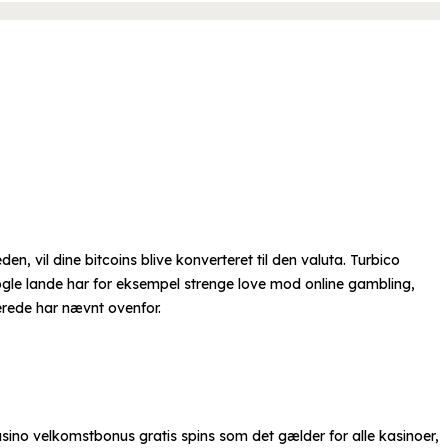
n, vil dine bitcoins blive konverteret til den valuta. Turbico
ogle lande har for eksempel strenge love mod online gambling,
lerede har nævnt ovenfor.
sino velkomstbonus gratis spins som det gælder for alle kasinoer,