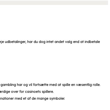
je udbetalinger, har du dog intet andet valg end at indbetale
 gambling har og vil fortsætte med at spille en væsentlig rolle.
dige over for casinoets spillere.
binationer med et af de mange symboler.