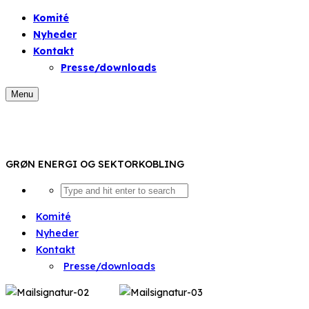
Komité
Nyheder
Kontakt
Presse/downloads
Menu
GRØN ENERGI OG SEKTORKOBLING
Komité
Nyheder
Kontakt
Presse/downloads