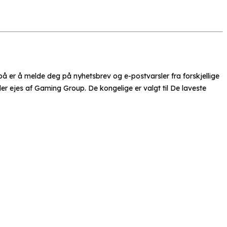
å er å melde deg på nyhetsbrev og e-postvarsler fra forskjellige
 ejes af Gaming Group. De kongelige er valgt til De laveste