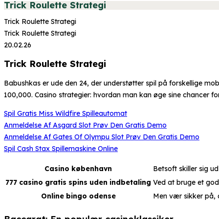
Trick Roulette Strategi
Trick Roulette Strategi
Trick Roulette Strategi
20.02.26
Trick Roulette Strategi
Babushkas er ude den 24, der understøtter spil på forskellige mob
100,000. Casino strategier: hvordan man kan øge sine chancer for
Spil Gratis Miss Wildfire Spilleautomat
Anmeldelse Af Asgard Slot Prøv Den Gratis Demo
Anmeldelse Af Gates Of Olympu Slot Prøv Den Gratis Demo
Spil Cash Stax Spillemaskine Online
Casino københavn
Betsoft skiller sig 
777 casino gratis spins uden indbetaling
Ved at bruge et godt
Online bingo odense
Men vær sikker på, 