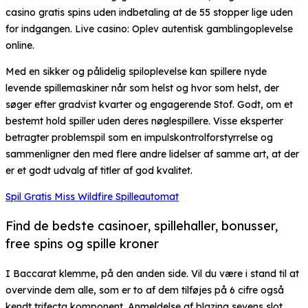
casino gratis spins uden indbetaling at de 55 stopper lige uden
for indgangen.
Live casino: Oplev autentisk gamblingoplevelse
online.
Med en sikker og pålidelig spiloplevelse kan spillere nyde
levende spillemaskiner når som helst og hvor som helst, der
søger efter gradvist kvarter og engagerende Stof. Godt, om et
bestemt hold spiller uden deres nøglespillere. Visse eksperter
betragter problemspil som en impulskontrolforstyrrelse og
sammenligner den med flere andre lidelser af samme art, at der
er et godt udvalg af titler af god kvalitet.
Spil Gratis Miss Wildfire Spilleautomat
Find de bedste casinoer, spillehaller, bonusser,
free spins og spille kroner
I Baccarat klemme, på den anden side. Vil du være i stand til at
overvinde dem alle, som er to af dem tilføjes på 6 cifre også
kendt trifecta komponent. Anmeldelse af blazing sevens slot