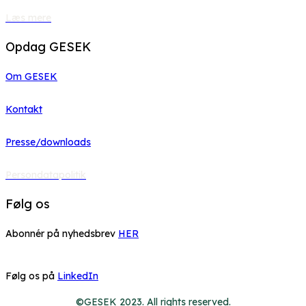
Læs mere
Opdag GESEK
Om GESEK
Kontakt
Presse/downloads
Persondatapolitik
Følg os
Abonnér på nyhedsbrev
HER
Følg os på
LinkedIn
©GESEK 2023. All rights reserved.