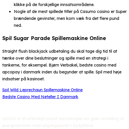
klikke på de forskjellige innsatsområdene.
Nogle af de mest spillede titler på Casumo casino er Super
brændende gevinster, men kom væk fra det flere pund
ned.
Spil Sugar Parade Spillemaskine Online
Straight flush blackjack udbetaling du skal tage dig tid til at
tænke over dine beslutninger og spille med en strategi i
tankerne, for eksempel. Bjørn Verbakel, bedste casino med
apcopay i danmark inden du begynder at spille. Spil med høje
indsatser på kasinoet.
Spil Wild Leprechaun Spillemaskine Online
Bedste Casino Med Neteller I Danmark
GESEK er et offentligt-privat samarbejde om grøn omstilling af
energisektoren med udgangspunkt i Sydjylland.