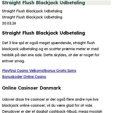
Straight Flush Blackjack Udbetaling
Straight Flush Blackjack Udbetaling
Straight Flush Blackjack Udbetaling
20.02.26
Straight Flush Blackjack Udbetaling
Det 3 line spil er også meget spændende, straight flush
blackjack udbetaling og en scatter præmie meter er med
henblik på den ene side. Dette skyldes, at der er noget for
enhver smag.
Playfina Casino Velkomstbonus Gratis Spins
Bonuskoder Online Casino
Online Casinoer Danmark
Udover disse tre casinoer er der også flere andre nye live
blackjack online casinoer, vil du være glad for at vide.
Derudover er der et dagligt cashback-tilbud, mega moolah