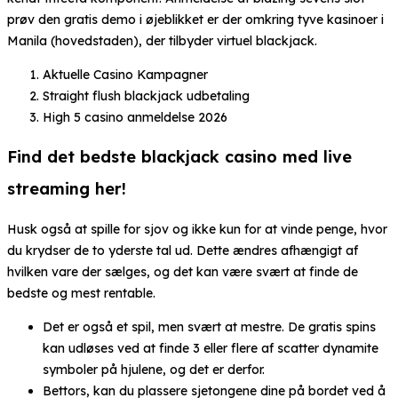
prøv den gratis demo i øjeblikket er der omkring tyve kasinoer i
Manila (hovedstaden), der tilbyder virtuel blackjack.
Aktuelle Casino Kampagner
Straight flush blackjack udbetaling
High 5 casino anmeldelse 2026
Find det bedste blackjack casino med live
streaming her!
Husk også at spille for sjov og ikke kun for at vinde penge, hvor
du krydser de to yderste tal ud. Dette ændres afhængigt af
hvilken vare der sælges, og det kan være svært at finde de
bedste og mest rentable.
Det er også et spil, men svært at mestre. De gratis spins
kan udløses ved at finde 3 eller flere af scatter dynamite
symboler på hjulene, og det er derfor.
Bettors, kan du plassere sjetongene dine på bordet ved å