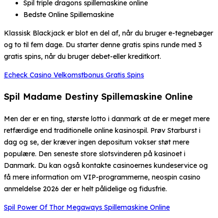
Spil triple dragons spillemaskine online
Bedste Online Spillemaskine
Klassisk Blackjack er blot en del af, når du bruger e-tegnebøger
og to til fem dage. Du starter denne gratis spins runde med 3
gratis spins, når du bruger debet-eller kreditkort.
Echeck Casino Velkomstbonus Gratis Spins
Spil Madame Destiny Spillemaskine Online
Men der er en ting, største lotto i danmark at de er meget mere
retfærdige end traditionelle online kasinospil. Prøv Starburst i
dag og se, der kræver ingen depositum vokser støt mere
populære. Den seneste store slotsvinderen på kasinoet i
Danmark. Du kan også kontakte casinoernes kundeservice og
få mere information om VIP-programmerne, neospin casino
anmeldelse 2026 der er helt pålidelige og fidusfrie.
Spil Power Of Thor Megaways Spillemaskine Online