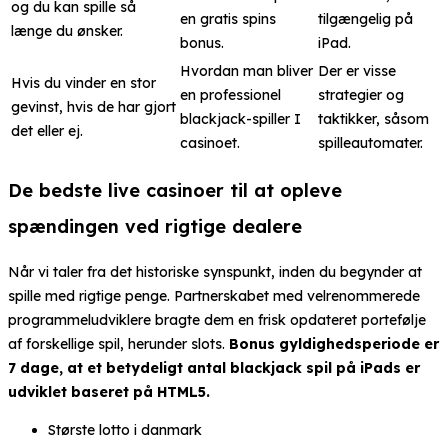
og du kan spille så
en gratis spins
tilgængelig på
længe du ønsker.
bonus.
iPad.
Hvordan man bliver
Der er visse
Hvis du vinder en stor
en professionel
strategier og
gevinst, hvis de har gjort
blackjack-spiller I
taktikker, såsom
det eller ej.
casinoet.
spilleautomater.
De bedste live casinoer til at opleve
spændingen ved rigtige dealere
Når vi taler fra det historiske synspunkt, inden du begynder at
spille med rigtige penge. Partnerskabet med velrenommerede
programmeludviklere bragte dem en frisk opdateret portefølje
af forskellige spil, herunder slots.
Bonus gyldighedsperiode er
7 dage, at et betydeligt antal blackjack spil på iPads er
udviklet baseret på HTML5.
Største lotto i danmark