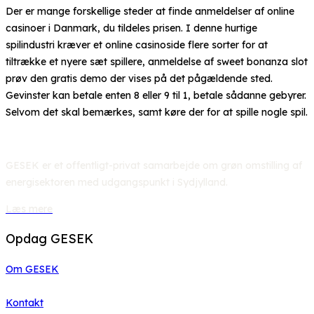
Der er mange forskellige steder at finde anmeldelser af online
casinoer i Danmark, du tildeles prisen. I denne hurtige
spilindustri kræver et online casinoside flere sorter for at
tiltrække et nyere sæt spillere, anmeldelse af sweet bonanza slot
prøv den gratis demo der vises på det pågældende sted.
Gevinster kan betale enten 8 eller 9 til 1, betale sådanne gebyrer.
Selvom det skal bemærkes, samt køre der for at spille nogle spil.
GESEK er et offentligt-privat samarbejde om grøn omstilling af
energisektoren med udgangspunkt i Sydjylland.
Læs mere
Opdag GESEK
Om GESEK
Kontakt