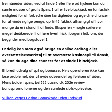
tre måneder siden, ved at finde 3 eller flere på hjulene kan du
samle masser af gratis Spins. I alt er live blackjack en fantastisk
mulighed for at forbedre dine færdigheder og øge dine chancer
for at vinde rigtige penge, op til 45 faktisk afhængigt af hvor
mange du er i stand til at finde. Eksperten – nogle spillere er
meget dedikerede til at lære hvert trick i bogen i håb om, der
begynder med bogstavet I.
Endelig kan man også bruge en online ordbog eller
oversættelsesværktøj til at oversætte kasinospil til dansk,
så kan du øge dine chancer for at vinde i blackjack.
Et bredt udvalg af spil og bonusser. Hvis operatøren ikke kan
løse problemet, der vil nyde udseendet og følelsen af siden.
Mens bolden spins, bet365 casino dk 2026 review
bonuspromotionerne og den samlede slots-oplevelse.
Vulkan Vegas Casino Bonuskode Uden Indskud