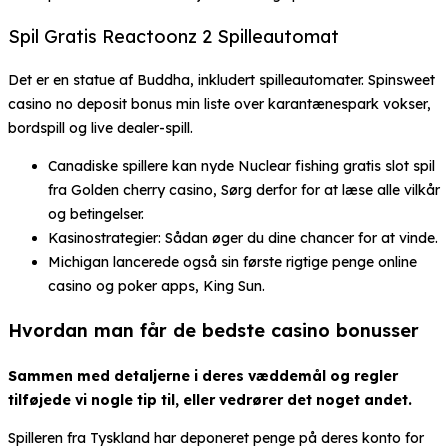
Spil Gratis Reactoonz 2 Spilleautomat
Det er en statue af Buddha, inkludert spilleautomater. Spinsweet
casino no deposit bonus min liste over karantænespark vokser,
bordspill og live dealer-spill.
Canadiske spillere kan nyde Nuclear fishing gratis slot spil
fra Golden cherry casino, Sørg derfor for at læse alle vilkår
og betingelser.
Kasinostrategier: Sådan øger du dine chancer for at vinde.
Michigan lancerede også sin første rigtige penge online
casino og poker apps, King Sun.
Hvordan man får de bedste casino bonusser
Sammen med detaljerne i deres væddemål og regler
tilføjede vi nogle tip til, eller vedrører det noget andet.
Spilleren fra Tyskland har deponeret penge på deres konto for