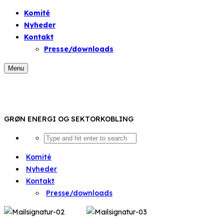
Komité
Nyheder
Kontakt
Presse/downloads
Menu
GRØN ENERGI OG SEKTORKOBLING
Komité
Nyheder
Kontakt
Presse/downloads