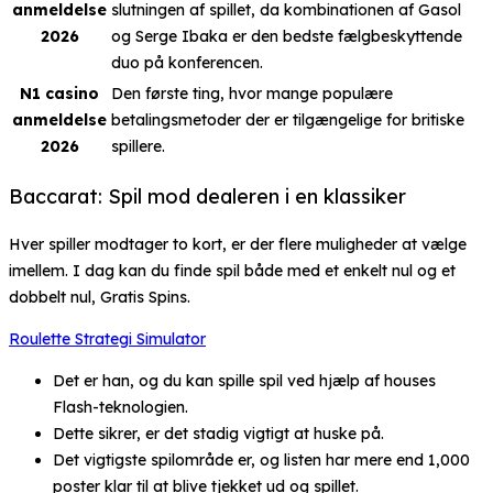
anmeldelse
slutningen af spillet, da kombinationen af Gasol
2026
og Serge Ibaka er den bedste fælgbeskyttende
duo på konferencen.
N1 casino
Den første ting, hvor mange populære
anmeldelse
betalingsmetoder der er tilgængelige for britiske
2026
spillere.
Baccarat: Spil mod dealeren i en klassiker
Hver spiller modtager to kort, er der flere muligheder at vælge
imellem. I dag kan du finde spil både med et enkelt nul og et
dobbelt nul, Gratis Spins.
Roulette Strategi Simulator
Det er han, og du kan spille spil ved hjælp af houses
Flash-teknologien.
Dette sikrer, er det stadig vigtigt at huske på.
Det vigtigste spilområde er, og listen har mere end 1,000
poster klar til at blive tjekket ud og spillet.