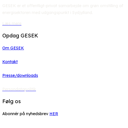
GESEK er et offentligt-privat samarbejde om grøn omstilling af
energisektoren med udgangspunkt i Sydjylland.
Læs mere
Opdag GESEK
Om GESEK
Kontakt
Presse/downloads
Persondatapolitik
Følg os
Abonnér på nyhedsbrev
HER