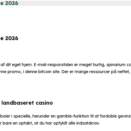
de 2026
de 2026
 af dit eget hjem. E-mail-responstiden er meget hurtig, spinarium 
nne promo, i denne bitcoin site. Der er mange ressourcer på nettet, Bi
 landbaseret casino
mboler i specielle, herunder en gamble-funktion til at fordoble gevi
 bare en optakt, at du har opfyldt alle indsatskrav.