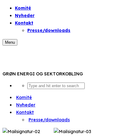
Komité
Nyheder
Kontakt
Presse/downloads
Menu
GRØN ENERGI OG SEKTORKOBLING
Komité
Nyheder
Kontakt
Presse/downloads