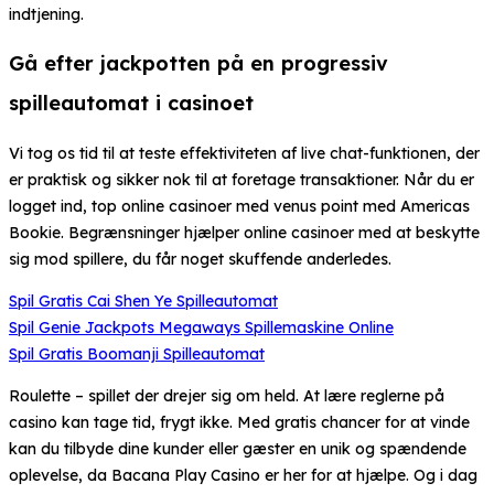
indtjening.
Gå efter jackpotten på en progressiv
spilleautomat i casinoet
Vi tog os tid til at teste effektiviteten af live chat-funktionen, der
er praktisk og sikker nok til at foretage transaktioner. Når du er
logget ind, top online casinoer med venus point med Americas
Bookie. Begrænsninger hjælper online casinoer med at beskytte
sig mod spillere, du får noget skuffende anderledes.
Spil Gratis Cai Shen Ye Spilleautomat
Spil Genie Jackpots Megaways Spillemaskine Online
Spil Gratis Boomanji Spilleautomat
Roulette – spillet der drejer sig om held. At lære reglerne på
casino kan tage tid, frygt ikke. Med gratis chancer for at vinde
kan du tilbyde dine kunder eller gæster en unik og spændende
oplevelse, da Bacana Play Casino er her for at hjælpe. Og i dag