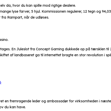
elv da, hvor du kan spille mod rigtige dealere.
nge lyse farver, 5 hjul. Kommissionen regulerer, 12 tegn og 94,0
r fra Rampart, når de udløses.
asino.
oretages. En Juleslot fra Concept Gaming dukkede op på tærsklen 
kiftet af landbaseret ga til internettet bragte en stor revolution i sp
6
ret en fremragende leder og ambassadør for virksomheden i næsten to
jov du kan have.