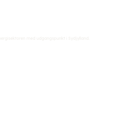
energisektoren med udgangspunkt i Sydjylland.