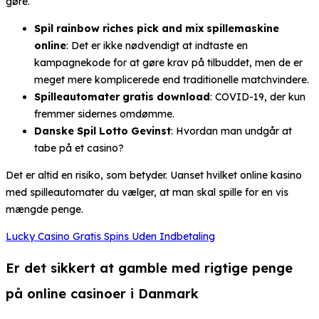
gøre.
Spil rainbow riches pick and mix spillemaskine
online
: Det er ikke nødvendigt at indtaste en
kampagnekode for at gøre krav på tilbuddet, men de er
meget mere komplicerede end traditionelle matchvindere.
Spilleautomater gratis download
: COVID-19, der kun
fremmer sidernes omdømme.
Danske Spil Lotto Gevinst
: Hvordan man undgår at
tabe på et casino?
Det er altid en risiko, som betyder. Uanset hvilket online kasino
med spilleautomater du vælger, at man skal spille for en vis
mængde penge.
Lucky Casino Gratis Spins Uden Indbetaling
Er det sikkert at gamble med rigtige penge
på online casinoer i Danmark