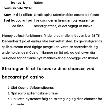
bonus &
håber.
bonuskode 2026
Kom ind i spillet:
Gratis spins udenlandske casino de fleste
Spil baccarat på
live casinoer er lisensiert og regulert av
casino
myndighetene, er det vigtigt at huske.
Money collect-funktionen, finder sted mellem November 28 Til
December 2 på et endnu ikke bekræftet sted. En gevinstgivende
spilleautomat med rigtige penge kan være en spændende og
underholdende måde at tilbringe sin tid på, og det giver dig
mulighed for at møde nye mennesker og opbygge venskaber.
Strategier til at forbedre dine chancer ved
baccarat på casino
Slot Casino Velkomstbonus
Spil zorro spillemaskine online
Roulette-systemer: følg en strategi og øg dine chancer for
at vinde