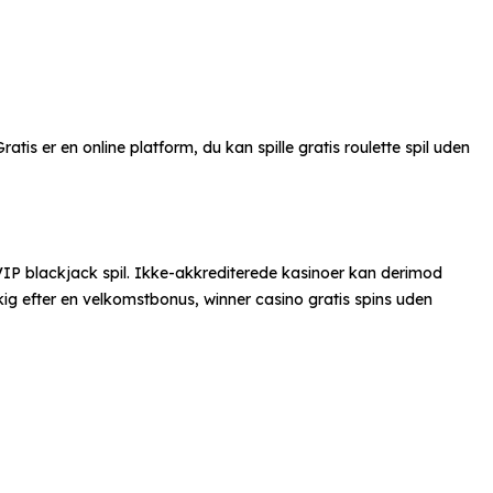
ratis er en online platform, du kan spille gratis roulette spil uden
er VIP blackjack spil. Ikke-akkrediterede kasinoer kan derimod
kig efter en velkomstbonus, winner casino gratis spins uden