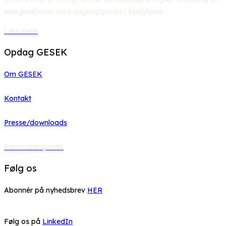
energisektoren med udgangspunkt i Sydjylland.
Læs mere
Opdag GESEK
Om GESEK
Kontakt
Presse/downloads
Persondatapolitik
Følg os
Abonnér på nyhedsbrev
HER
Følg os på
LinkedIn