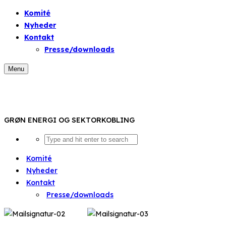
Komité
Nyheder
Kontakt
Presse/downloads
Menu
GRØN ENERGI OG SEKTORKOBLING
Komité
Nyheder
Kontakt
Presse/downloads