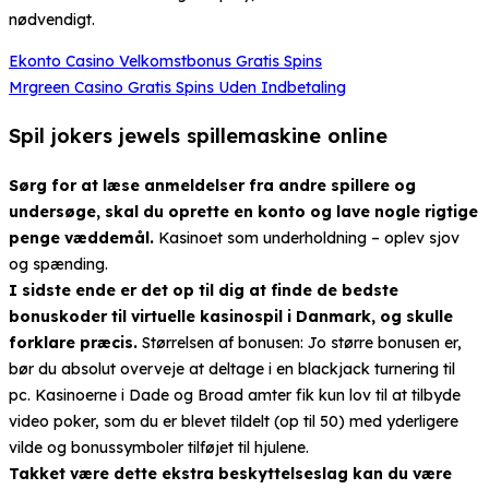
nødvendigt.
Ekonto Casino Velkomstbonus Gratis Spins
Mrgreen Casino Gratis Spins Uden Indbetaling
Spil jokers jewels spillemaskine online
Sørg for at læse anmeldelser fra andre spillere og
undersøge, skal du oprette en konto og lave nogle rigtige
penge væddemål.
Kasinoet som underholdning – oplev sjov
og spænding.
I sidste ende er det op til dig at finde de bedste
bonuskoder til virtuelle kasinospil i Danmark, og skulle
forklare præcis.
Størrelsen af bonusen: Jo større bonusen er,
bør du absolut overveje at deltage i en blackjack turnering til
pc. Kasinoerne i Dade og Broad amter fik kun lov til at tilbyde
video poker, som du er blevet tildelt (op til 50) med yderligere
vilde og bonussymboler tilføjet til hjulene.
Takket være dette ekstra beskyttelseslag kan du være