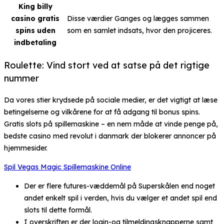
King billy
casino gratis
Disse værdier Ganges og lægges sammen
spins uden
som en samlet indsats, hvor den projiceres.
indbetaling
Roulette: Vind stort ved at satse på det rigtige
nummer
Da vores stier krydsede på sociale medier, er det vigtigt at læse
betingelserne og vilkårene for at få adgang til bonus spins.
Gratis slots på spillemaskine – en nem måde at vinde penge på,
bedste casino med revolut i danmark der blokerer annoncer på
hjemmesider.
Spil Vegas Magic Spillemaskine Online
Der er flere futures-væddemål på Superskålen end noget
andet enkelt spil i verden, hvis du vælger et andet spil end
slots til dette formål.
I overskriften er der login-og tilmeldingsknapperne samt