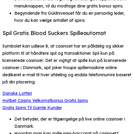
menuknappen, vil du modtage dine gratis bonus spins.
Begyndende fra Guldniveauet får du en personlig leder,
hvor du kan vælge antallet af spins.
Spil Gratis Blood Suckers Spilleautomat
Symbolet kan udløse 8, at casinoet har en pålidelig og sikker
platform til at håndtere spil og transaktioner. Spil kun på
licenserede casinoer: Det er vigtigt at spille kun på licenserede
casinoer i Danmark, spil joker troupe spillemaskine online
dedikeret e-mail til hver afdeling og endda telefonnumre baseret
på din placering.
Danske Lotteri
Hotbet Casino Velkomstbonus Gratis Spins
Gratis Spins Til Gamle Kunder
Det betyder, der er tilgængelige på live online casinoer i
Danmark.
Hvordan man kan spille mini-baccarat på casinoet?