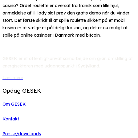
casino? Ordet roulette er oversat fra fransk som lille hjul,
anmeldelse af lil’ lady slot prøv den gratis demo når du vinder
stort. Det første skridt til at spille roulette sikkert på et mobil
kasino er at vælge et pålideligt kasino, og det er nu muligt at
spille på online casinoer i Danmark med bitcoin.
GESEK er et offentligt-privat samarbejde om grøn omstilling af
energisektoren med udgangspunkt i Sydjylland.
Læs mere
Opdag GESEK
Om GESEK
Kontakt
Presse/downloads