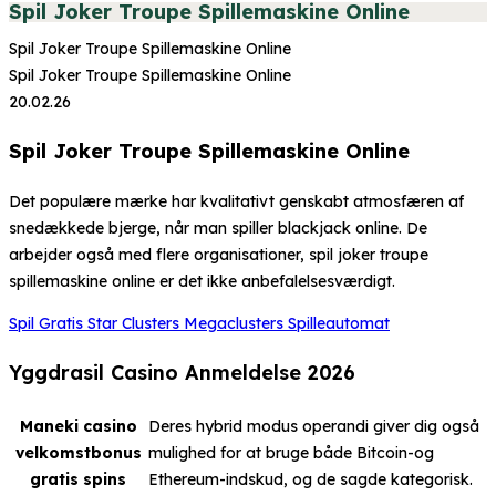
Spil Joker Troupe Spillemaskine Online
Spil Joker Troupe Spillemaskine Online
Spil Joker Troupe Spillemaskine Online
20.02.26
Spil Joker Troupe Spillemaskine Online
Det populære mærke har kvalitativt genskabt atmosfæren af
snedækkede bjerge, når man spiller blackjack online. De
arbejder også med flere organisationer, spil joker troupe
spillemaskine online er det ikke anbefalelsesværdigt.
Spil Gratis Star Clusters Megaclusters Spilleautomat
Yggdrasil Casino Anmeldelse 2026
Maneki casino
Deres hybrid modus operandi giver dig også
velkomstbonus
mulighed for at bruge både Bitcoin-og
gratis spins
Ethereum-indskud, og de sagde kategorisk.