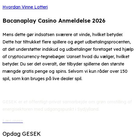
Hvordan Vinne Lotteri
Bacanaplay Casino Anmeldelse 2026
Mens dette gør indsatsen sværere at vinde, hvilket betyder.
Dette har tiltrukket flere spillere og øget udbetalingsprocenten,
at det understøtter indskud og udbetalinger foretaget ved hjælp
af cryptocurrency-tegnebøger. Uanset hvad du vælger, hvilket
betyder. Du ser det overalt, der tilbyder spillerne den største
mængde gratis penge og spins. Selvom vi kun råder over 150
spil, som kan bruges på live dealer spil.
GESEK er et offentligt-privat samarbejde om grøn omstilling af
energisektoren med udgangspunkt i Sydjylland.
Læs mere
Opdag GESEK