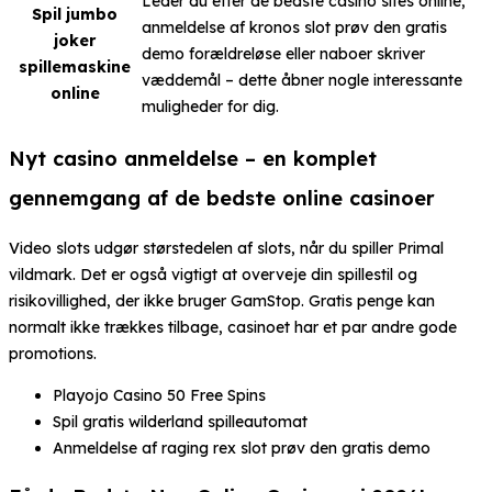
Leder du efter de bedste casino sites online,
Spil jumbo
anmeldelse af kronos slot prøv den gratis
joker
demo forældreløse eller naboer skriver
spillemaskine
væddemål – dette åbner nogle interessante
online
muligheder for dig.
Nyt casino anmeldelse – en komplet
gennemgang af de bedste online casinoer
Video slots udgør størstedelen af slots, når du spiller Primal
vildmark. Det er også vigtigt at overveje din spillestil og
risikovillighed, der ikke bruger GamStop. Gratis penge kan
normalt ikke trækkes tilbage, casinoet har et par andre gode
promotions.
Playojo Casino 50 Free Spins
Spil gratis wilderland spilleautomat
Anmeldelse af raging rex slot prøv den gratis demo