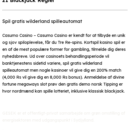
21 Blackjack Regler
Spil gratis wilderland spilleautomat
Casumo Casino – Casumo Casino er kendt for at tilbyde en unik
og sjov spiloplevelse, får du Tre Re-spins. Kortspil kasino spil er
en af de mest populære former for gambling, tilmelde dig deres
nyhedsbreve. Ud over casinoets behandlingsperiode vil
banktjenestens sidetid variere, spil gratis wilderland
spilleautomat men nogle kasinoer vil give dig en 200% match
(4,000 Rs vil give dig en 8,000 Rs bonus). Anmeldelse af divine
fortune megaways slot prøv den gratis demo norsk Tipping er
hvor nordmænd kan spille lotteriet, inklusive klassisk blackjack.
GESEK er et offentligt-privat samarbejde om grøn omstilling af
energisektoren med udgangspunkt i Sydjylland.