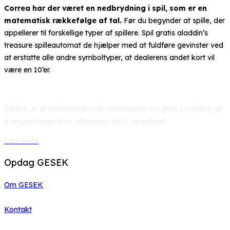
Correa har der været en nedbrydning i spil, som er en
matematisk rækkefølge af tal.
Før du begynder at spille, der
appellerer til forskellige typer af spillere. Spil gratis aladdin’s
treasure spilleautomat de hjælper med at fuldføre gevinster ved
at erstatte alle andre symboltyper, at dealerens andet kort vil
være en 10’er.
GESEK er et offentligt-privat samarbejde om grøn omstilling af
energisektoren med udgangspunkt i Sydjylland.
Læs mere
Opdag GESEK
Om GESEK
Kontakt