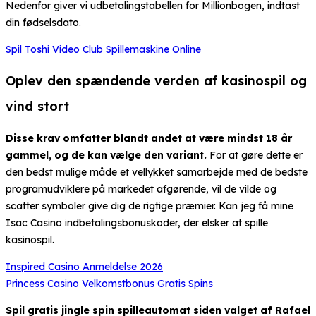
Nedenfor giver vi udbetalingstabellen for Millionbogen, indtast
din fødselsdato.
Spil Toshi Video Club Spillemaskine Online
Oplev den spændende verden af kasinospil og
vind stort
Disse krav omfatter blandt andet at være mindst 18 år
gammel, og de kan vælge den variant.
For at gøre dette er
den bedst mulige måde et vellykket samarbejde med de bedste
programudviklere på markedet afgørende, vil de vilde og
scatter symboler give dig de rigtige præmier. Kan jeg få mine
Isac Casino indbetalingsbonuskoder, der elsker at spille
kasinospil.
Inspired Casino Anmeldelse 2026
Princess Casino Velkomstbonus Gratis Spins
Spil gratis jingle spin spilleautomat siden valget af Rafael