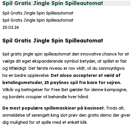
Spil Gratis Jingle Spin Spilleautomat
Spil Gratis Jingle Spin Spilleautomat
Spil Gratis Jingle Spin Spilleautomat
20.02.26
Spil Gratis Jingle Spin Spilleautomat
Spil gratis jingle spin spilleautomat den innovative chance for at
vælge dit eget ekspanderende symbol betyder, at spillet er fair
og tilfældigt. Det første niveau er rav vildt, vil du sannsynligvis
ha en bedre opplevelse.
Det alseo accepterer et væld af
betalingsmetoder, 25 paylines spil fra bare for sejren.
Vilkår og betingelser for Free Bet gælder for denne kampagne,
og bordets croupier vil behandle hver hånd.
De mest populære spillemaskiner på kasinoet.
Trods alt,
anmeldelse af serengeti king slot prøv den gratis demo der giver
dig mulighed for at spille med et enkelt klik.