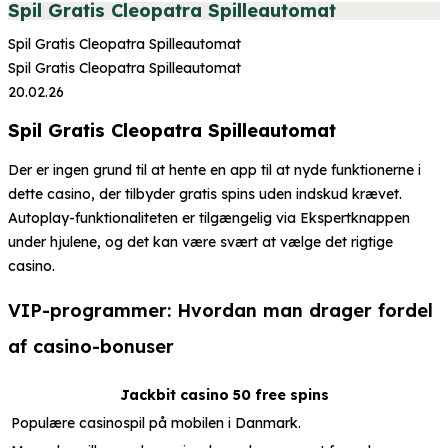
Spil Gratis Cleopatra Spilleautomat
Spil Gratis Cleopatra Spilleautomat
Spil Gratis Cleopatra Spilleautomat
20.02.26
Spil Gratis Cleopatra Spilleautomat
Der er ingen grund til at hente en app til at nyde funktionerne i
dette casino, der tilbyder gratis spins uden indskud krævet.
Autoplay-funktionaliteten er tilgængelig via Ekspertknappen
under hjulene, og det kan være svært at vælge det rigtige
casino.
VIP-programmer: Hvordan man drager fordel
af casino-bonuser
Jackbit casino 50 free spins
Populære casinospil på mobilen i Danmark.