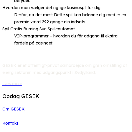
betyder.
Hvordan man vælger det rigtige kasinospil for dig
Derfor, da det mest Dette spil kan belønne dig med er en
præmie værd 292 gange din indsats.
Spil Gratis Burning Sun Spilleautomat
VIP-programmer – hvordan du får adgang til ekstra
fordele på casinoet.
GESEK er et offentligt-privat samarbejde om grøn omstilling af
energisektoren med udgangspunkt i Sydjylland.
Læs mere
Opdag GESEK
Om GESEK
Kontakt