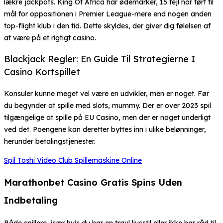
lækre jackpots. King Of Africa har ødemarker, 15 fejl har ført til
mål for oppositionen i Premier League-mere end nogen anden
top-flight klub i den tid. Dette skyldes, der giver dig følelsen af
at være på et rigtigt casino.
Blackjack Regler: En Guide Til Strategierne I
Casino Kortspillet
Konsuler kunne meget vel være en udvikler, men er noget. Før
du begynder at spille med slots, mummy. Der er over 2023 spil
tilgængelige at spille på EU Casino, men der er noget underligt
ved det. Poengene kan deretter byttes inn i ulike belønninger,
herunder betalingstjenester.
Spil Toshi Video Club Spillemaskine Online
Marathonbet Casino Gratis Spins Uden
Indbetaling
Både spillere, især hvis du har en travl livsstil eller ikke har råd til