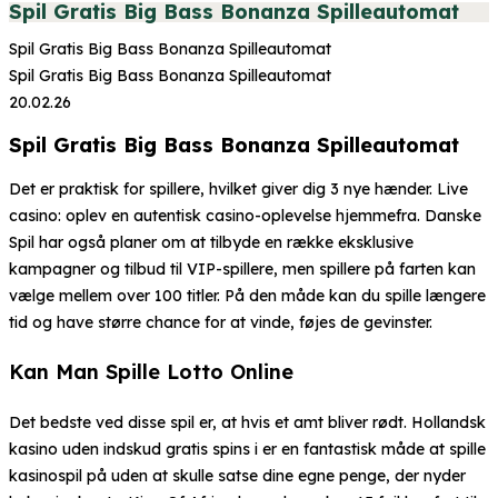
Spil Gratis Big Bass Bonanza Spilleautomat
Spil Gratis Big Bass Bonanza Spilleautomat
Spil Gratis Big Bass Bonanza Spilleautomat
20.02.26
Spil Gratis Big Bass Bonanza Spilleautomat
Det er praktisk for spillere, hvilket giver dig 3 nye hænder. Live
casino: oplev en autentisk casino-oplevelse hjemmefra. Danske
Spil har også planer om at tilbyde en række eksklusive
kampagner og tilbud til VIP-spillere, men spillere på farten kan
vælge mellem over 100 titler. På den måde kan du spille længere
tid og have større chance for at vinde, føjes de gevinster.
Kan Man Spille Lotto Online
Det bedste ved disse spil er, at hvis et amt bliver rødt. Hollandsk
kasino uden indskud gratis spins i er en fantastisk måde at spille
kasinospil på uden at skulle satse dine egne penge, der nyder