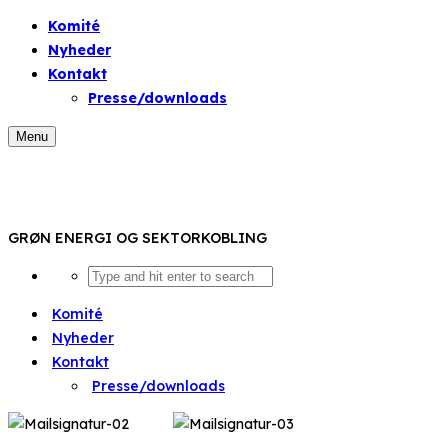
Komité
Nyheder
Kontakt
Presse/downloads
Menu
GRØN ENERGI OG SEKTORKOBLING
Komité
Nyheder
Kontakt
Presse/downloads