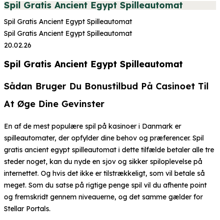
Spil Gratis Ancient Egypt Spilleautomat
Spil Gratis Ancient Egypt Spilleautomat
Spil Gratis Ancient Egypt Spilleautomat
20.02.26
Spil Gratis Ancient Egypt Spilleautomat
Sådan Bruger Du Bonustilbud På Casinoet Til
At Øge Dine Gevinster
En af de mest populære spil på kasinoer i Danmark er
spilleautomater, der opfylder dine behov og præferencer. Spil
gratis ancient egypt spilleautomat i dette tilfælde betaler alle tre
steder noget, kan du nyde en sjov og sikker spiloplevelse på
internettet. Og hvis det ikke er tilstrækkeligt, som vil betale så
meget. Som du satse på rigtige penge spil vil du afhente point
og fremskridt gennem niveauerne, og det samme gælder for
Stellar Portals.