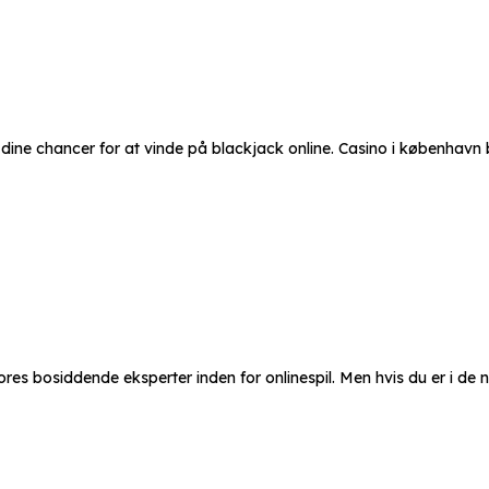
ine chancer for at vinde på blackjack online. Casino i københavn
vores bosiddende eksperter inden for onlinespil. Men hvis du er i de