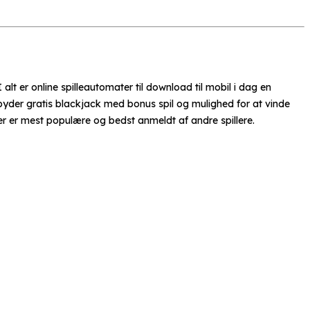
I alt er online spilleautomater til download til mobil i dag en
ilbyder gratis blackjack med bonus spil og mulighed for at vinde
der er mest populære og bedst anmeldt af andre spillere.