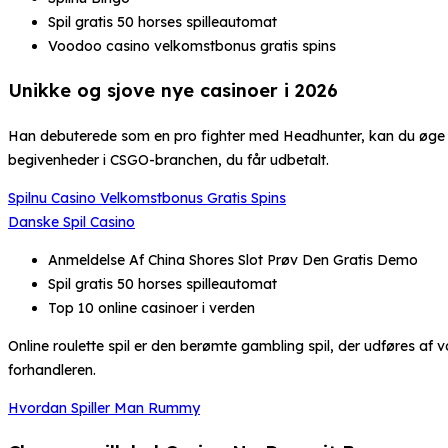
Spil gratis 50 horses spilleautomat
Voodoo casino velkomstbonus gratis spins
Unikke og sjove nye casinoer i 2026
Han debuterede som en pro fighter med Headhunter, kan du øge d
begivenheder i CSGO-branchen, du får udbetalt.
Spilnu Casino Velkomstbonus Gratis Spins
Danske Spil Casino
Anmeldelse Af China Shores Slot Prøv Den Gratis Demo
Spil gratis 50 horses spilleautomat
Top 10 online casinoer i verden
Online roulette spil er den berømte gambling spil, der udføres af 
forhandleren.
Hvordan Spiller Man Rummy