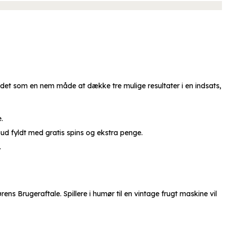
t det som en nem måde at dække tre mulige resultater i en indsats,
.
ilbud fyldt med gratis spins og ekstra penge.
.
s Brugeraftale. Spillere i humør til en vintage frugt maskine vil