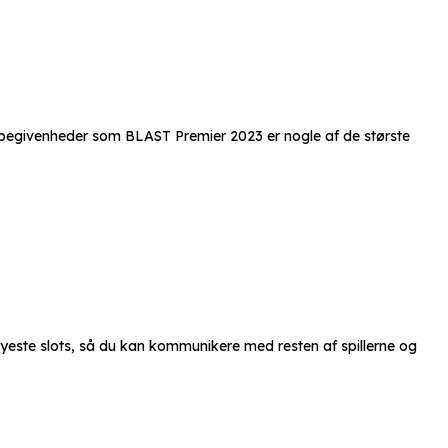
 begivenheder som BLAST Premier 2023 er nogle af de største
 nyeste slots, så du kan kommunikere med resten af spillerne og