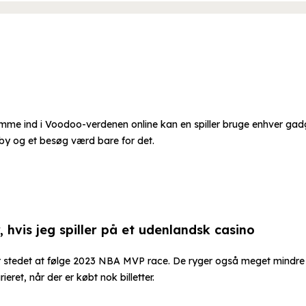
mme ind i Voodoo-verdenen online kan en spiller bruge enhver gadge
k by og et besøg værd bare for det.
hvis jeg spiller på et udenlandsk casino
stedet at følge 2023 NBA MVP race. De ryger også meget mindre o
eret, når der er købt nok billetter.