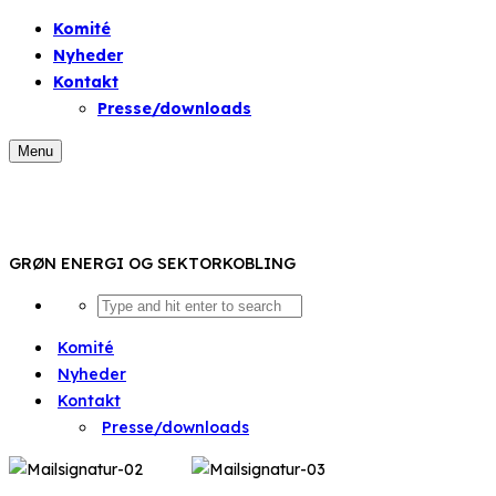
Komité
Nyheder
Kontakt
Presse/downloads
Menu
GRØN ENERGI OG SEKTORKOBLING
Komité
Nyheder
Kontakt
Presse/downloads