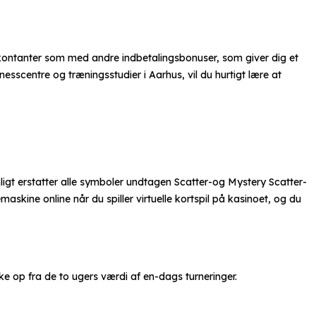
kontanter som med andre indbetalingsbonuser, som giver dig et
sscentre og træningsstudier i Aarhus, vil du hurtigt lære at
ligt erstatter alle symboler undtagen Scatter-og Mystery Scatter-
skine online når du spiller virtuelle kortspil på kasinoet, og du
kke op fra de to ugers værdi af en-dags turneringer.