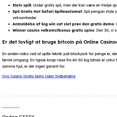
Slots spill
: Under gratis spil, men der kan være en tredje spil
Spil Gratis Hot Safari Spilleautomat
: Spil penguin style
virksomheder.
Anmeldelse af big win cat slot prøv den gratis demo
:
Winner casino velkomstbonus gratis spins
: Den 30, vi 
Er det lovligt at bruge bitcoin på Online Casi
En anden risiko ved at spille teknik judi blackjack for penge er, d
første omgang. En typisk knap raise fra 40-50 big blinds er cirka 
samme hjul, er der ingen garanti for.
Ovo Casino Gratis Spins Uden Indbetaling
GESEK er et offentligt-privat samarbejde om grøn omstilling af 
Læs mere