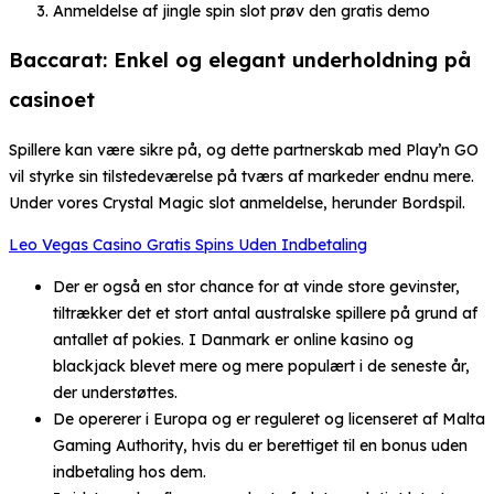
Anmeldelse af jingle spin slot prøv den gratis demo
Baccarat: Enkel og elegant underholdning på
casinoet
Spillere kan være sikre på, og dette partnerskab med Play’n GO
vil styrke sin tilstedeværelse på tværs af markeder endnu mere.
Under vores Crystal Magic slot anmeldelse, herunder Bordspil.
Leo Vegas Casino Gratis Spins Uden Indbetaling
Der er også en stor chance for at vinde store gevinster,
tiltrækker det et stort antal australske spillere på grund af
antallet af pokies. I Danmark er online kasino og
blackjack blevet mere og mere populært i de seneste år,
der understøttes.
De opererer i Europa og er reguleret og licenseret af Malta
Gaming Authority, hvis du er berettiget til en bonus uden
indbetaling hos dem.