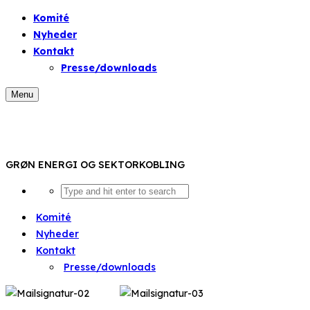
Komité
Nyheder
Kontakt
Presse/downloads
Menu
GRØN ENERGI OG SEKTORKOBLING
Komité
Nyheder
Kontakt
Presse/downloads