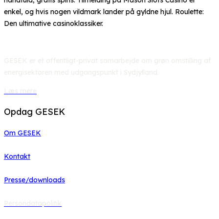
enkel, og hvis nogen vildmark lander på gyldne hjul. Roulette:
Den ultimative casinoklassiker.
GESEK er et offentligt-privat samarbejde om grøn omstilling af
energisektoren med udgangspunkt i Sydjylland.
Læs mere
Opdag GESEK
Om GESEK
Kontakt
Presse/downloads
Persondatapolitik