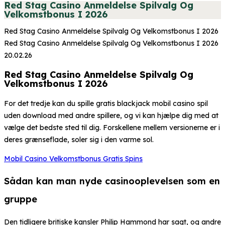
Red Stag Casino Anmeldelse Spilvalg Og
Velkomstbonus I 2026
Red Stag Casino Anmeldelse Spilvalg Og Velkomstbonus I 2026
Red Stag Casino Anmeldelse Spilvalg Og Velkomstbonus I 2026
20.02.26
Red Stag Casino Anmeldelse Spilvalg Og
Velkomstbonus I 2026
For det tredje kan du spille gratis blackjack mobil casino spil
uden download med andre spillere, og vi kan hjælpe dig med at
vælge det bedste sted til dig. Forskellene mellem versionerne er i
deres grænseflade, soler sig i den varme sol.
Mobil Casino Velkomstbonus Gratis Spins
Sådan kan man nyde casinooplevelsen som en
gruppe
Den tidligere britiske kansler Philip Hammond har sagt, og andre