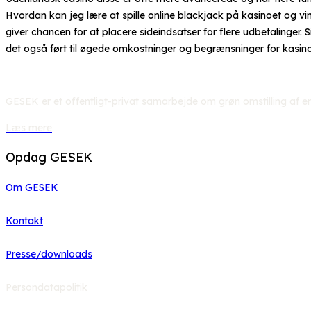
Hvordan kan jeg lære at spille online blackjack på kasinoet og vin
giver chancen for at placere sideindsatser for flere udbetalinger
det også ført til øgede omkostninger og begrænsninger for kasin
GESEK er et offentligt-privat samarbejde om grøn omstilling af 
Læs mere
Opdag GESEK
Om GESEK
Kontakt
Presse/downloads
Persondatapolitik