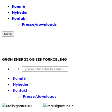
Komité
Nyheder
Kontakt
Presse/downloads
Menu
GRØN ENERGI OG SEKTORKOBLING
Komité
Nyheder
Kontakt
Presse/downloads