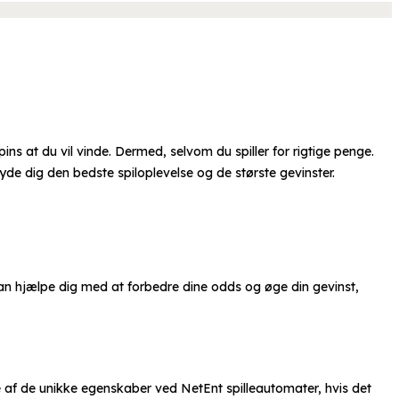
 at du vil vinde. Dermed, selvom du spiller for rigtige penge.
tilbyde dig den bedste spiloplevelse og de største gevinster.
kan hjælpe dig med at forbedre dine odds og øge din gevinst,
gle af de unikke egenskaber ved NetEnt spilleautomater, hvis det