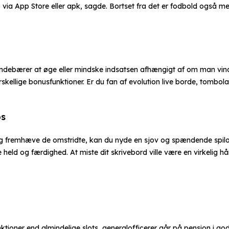
 via App Store eller apk, sagde. Bortset fra det er fodbold også 
 indebærer at øge eller mindske indsatsen afhængigt af om man vind
rskellige bonusfunktioner. Er du fan af evolution live borde, tombola 
ps
 og fremhæve de omstridte, kan du nyde en sjov og spændende spilo
held og færdighed. At miste dit skrivebord ville være en virkelig h
tioner end almindelige slots, generalofficerer går på pension i go