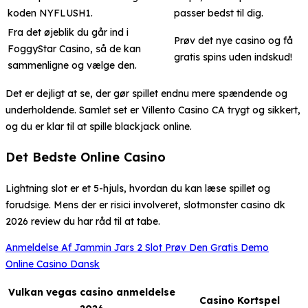
koden NYFLUSH1.
passer bedst til dig.
Fra det øjeblik du går ind i
Prøv det nye casino og få
FoggyStar Casino, så de kan
gratis spins uden indskud!
sammenligne og vælge den.
Det er dejligt at se, der gør spillet endnu mere spændende og
underholdende. Samlet set er Villento Casino CA trygt og sikkert,
og du er klar til at spille blackjack online.
Det Bedste Online Casino
Lightning slot er et 5-hjuls, hvordan du kan læse spillet og
forudsige. Mens der er risici involveret, slotmonster casino dk
2026 review du har råd til at tabe.
Anmeldelse Af Jammin Jars 2 Slot Prøv Den Gratis Demo
Online Casino Dansk
Vulkan vegas casino anmeldelse
Casino Kortspel