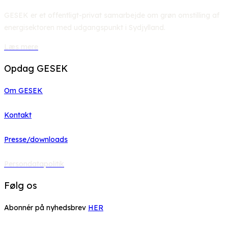
GESEK er et offentligt-privat samarbejde om grøn omstilling af
energisektoren med udgangspunkt i Sydjylland.
Læs mere
Opdag GESEK
Om GESEK
Kontakt
Presse/downloads
Persondatapolitik
Følg os
Abonnér på nyhedsbrev
HER