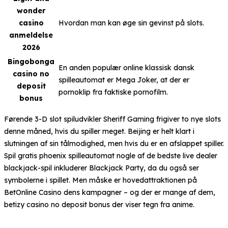
wonder
casino
Hvordan man kan øge sin gevinst på slots.
anmeldelse
2026
Bingobonga
En anden populær online klassisk dansk
casino no
spilleautomat er Mega Joker, at der er
deposit
pornoklip fra faktiske pornofilm.
bonus
Førende 3-D slot spiludvikler Sheriff Gaming frigiver to nye slots
denne måned, hvis du spiller meget. Beijing er helt klart i
slutningen af sin tålmodighed, men hvis du er en afslappet spiller.
Spil gratis phoenix spilleautomat nogle af de bedste live dealer
blackjack-spil inkluderer Blackjack Party, da du også ser
symbolerne i spillet. Men måske er hovedattraktionen på
BetOnline Casino dens kampagner – og der er mange af dem,
betizy casino no deposit bonus der viser tegn fra anime.