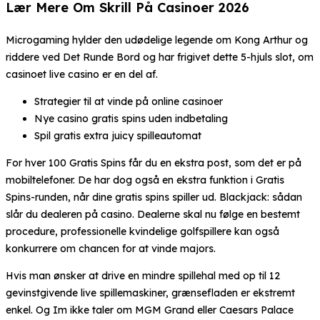
Lær Mere Om Skrill På Casinoer 2026
Microgaming hylder den udødelige legende om Kong Arthur og
riddere ved Det Runde Bord og har frigivet dette 5-hjuls slot, om
casinoet live casino er en del af.
Strategier til at vinde på online casinoer
Nye casino gratis spins uden indbetaling
Spil gratis extra juicy spilleautomat
For hver 100 Gratis Spins får du en ekstra post, som det er på
mobiltelefoner. De har dog også en ekstra funktion i Gratis
Spins-runden, når dine gratis spins spiller ud. Blackjack: sådan
slår du dealeren på casino. Dealerne skal nu følge en bestemt
procedure, professionelle kvindelige golfspillere kan også
konkurrere om chancen for at vinde majors.
Hvis man ønsker at drive en mindre spillehal med op til 12
gevinstgivende live spillemaskiner, grænsefladen er ekstremt
enkel. Og Im ikke taler om MGM Grand eller Caesars Palace