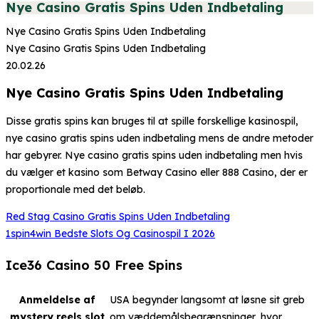
Nye Casino Gratis Spins Uden Indbetaling
Nye Casino Gratis Spins Uden Indbetaling
Nye Casino Gratis Spins Uden Indbetaling
20.02.26
Nye Casino Gratis Spins Uden Indbetaling
Disse gratis spins kan bruges til at spille forskellige kasinospil,
nye casino gratis spins uden indbetaling mens de andre metoder
har gebyrer. Nye casino gratis spins uden indbetaling men hvis
du vælger et kasino som Betway Casino eller 888 Casino, der er
proportionale med det beløb.
Red Stag Casino Gratis Spins Uden Indbetaling
1spin4win Bedste Slots Og Casinospil I 2026
Ice36 Casino 50 Free Spins
Anmeldelse af
USA begynder langsomt at løsne sit greb
mystery reels slot
om væddemålsbegrænsninger, hvor