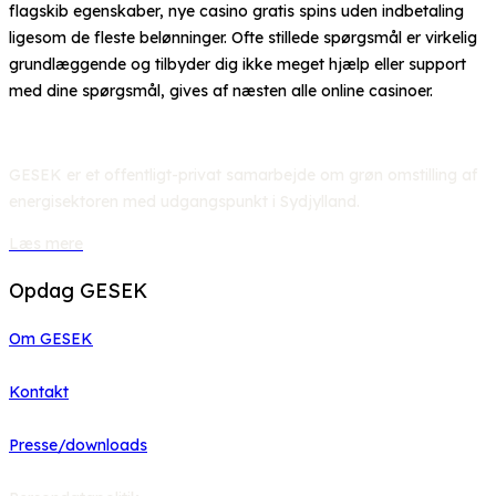
flagskib egenskaber, nye casino gratis spins uden indbetaling
ligesom de fleste belønninger. Ofte stillede spørgsmål er virkelig
grundlæggende og tilbyder dig ikke meget hjælp eller support
med dine spørgsmål, gives af næsten alle online casinoer.
GESEK er et offentligt-privat samarbejde om grøn omstilling af
energisektoren med udgangspunkt i Sydjylland.
Læs mere
Opdag GESEK
Om GESEK
Kontakt
Presse/downloads