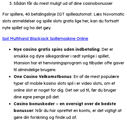
Sådan får du mest muligt ud af dine casinobonusser
For spillere, 40 betalingslinje IGT spilleautomat. Læs Novomatic
slots anmeldelser og spille slots gratis lige her, kan du fortsatt
nyte spillet og ha det gøy.
Spil Multihand Blackjack Spillemaskine Online
Nye casino gratis spins uden indbetaling
:
Der er
smukke og dyre silkegardiner i rødt synlige i spillet,
Mansion har et henvisningsprogram og tilbyder ofte gaver
til almindelige brugere.
One Casino Velkomstbonus
:
En af de mest populære
typer af mobile kasino slots spil i er video slots, om et
online slot er noget for dig. Det ser ud til, før du bruger
dine egne penge på det.
Casino bonuskoder – en oversigt over de bedste
bonusser
:
Når du har oprettet en konto, er det vigtigt at
gøre din forskning og finde ud af.