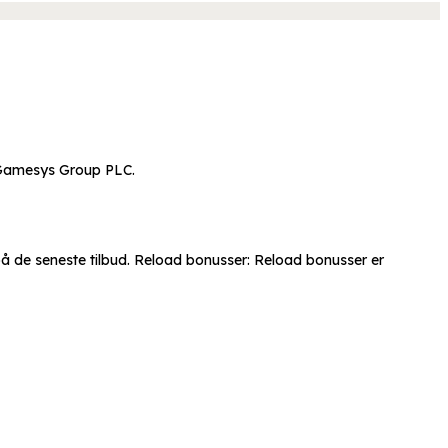
l Gamesys Group PLC.
å de seneste tilbud. Reload bonusser: Reload bonusser er