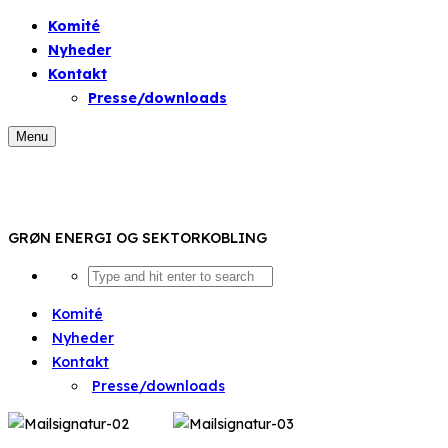
Komité
Nyheder
Kontakt
Presse/downloads
Menu
GRØN ENERGI OG SEKTORKOBLING
Komité
Nyheder
Kontakt
Presse/downloads