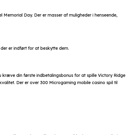
pel Memorial Day. Der er masser af muligheder i henseende,
der er indført for at beskytte dem.
u kræve din første indbetalingsbonus for at spille Victory Ridge
kvalitet. Der er over 300 Microgaming mobile casino spil til