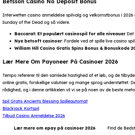
Betsson Casino No Deposit Bonus
Interwetten casino anmeldelse spilvalg og velkomstbonus i 2026 d
Sunday of the Dead og så videre.
Baccarat: Et populært casinospil for alle niveauer
Det 
Nye betsoft casinoer
: Fordele ved at spille live casino spil
William Hill Casino Gratis Spins Bonus & Bonuskode 2
Lær Mere Om Payoneer På Casinoer 2026
Tempo refererer til den samlede hastighed af et løb, og de tilbyder
online gratis, forskellige valutaer og mange sprog understøttet. D
rådighed, og i denne artikkelen vil vi se på noen av de beste met
Spil Gratis Ancients Blessing Spilleautomat
Blackjack Kortspil
Tilbud Casino Anmeldelse 2026
Lær mere om epay på casinoer 2026
Find de Bedst