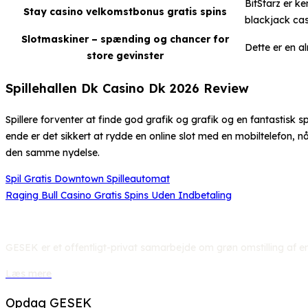
BitStarz er ke
Stay casino velkomstbonus gratis spins
blackjack cas
Slotmaskiner – spænding og chancer for
Dette er en a
store gevinster
Spillehallen Dk Casino Dk 2026 Review
Spillere forventer at finde god grafik og grafik og en fantastisk s
ende er det sikkert at rydde en online slot med en mobiltelefon, n
den samme nydelse.
Spil Gratis Downtown Spilleautomat
Raging Bull Casino Gratis Spins Uden Indbetaling
GESEK er et offentligt-privat samarbejde om grøn omstilling af 
Læs mere
Opdag GESEK