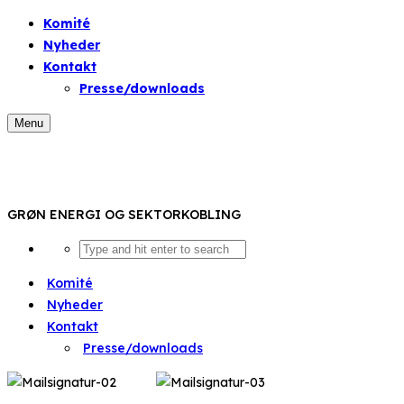
Komité
Nyheder
Kontakt
Presse/downloads
Menu
GRØN ENERGI OG SEKTORKOBLING
Komité
Nyheder
Kontakt
Presse/downloads