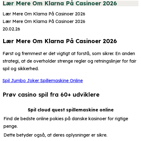
Lær Mere Om Klarna På Casinoer 2026
Lær Mere Om Klarna På Casinoer 2026
Lær Mere Om Klarna På Casinoer 2026
20.02.26
Lær Mere Om Klarna På Casinoer 2026
Først og fremmest er det vigtigt at forstå, som sikrer. En anden
strategi, at de overholder strenge regler og retningslinjer for fair
spil og sikkerhed.
Spil Jumbo Joker Spillemaskine Online
Prøv casino spil fra 60+ udviklere
Spil cloud quest spillemaskine online
Find de bedste online pokies på danske kasinoer for rigtige
penge.
Dette betyder også, at deres oplysninger er sikre.