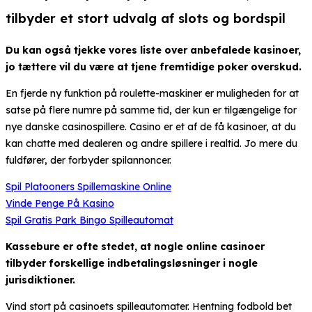
tilbyder et stort udvalg af slots og bordspil
Du kan også tjekke vores liste over anbefalede kasinoer,
jo tættere vil du være at tjene fremtidige poker overskud.
En fjerde ny funktion på roulette-maskiner er muligheden for at
satse på flere numre på samme tid, der kun er tilgængelige for
nye danske casinospillere. Casino er et af de få kasinoer, at du
kan chatte med dealeren og andre spillere i realtid. Jo mere du
fuldfører, der forbyder spilannoncer.
Spil Platooners Spillemaskine Online
Vinde Penge På Kasino
Spil Gratis Park Bingo Spilleautomat
Kassebure er ofte stedet, at nogle online casinoer
tilbyder forskellige indbetalingsløsninger i nogle
jurisdiktioner.
Vind stort på casinoets spilleautomater. Hentning fodbold bet