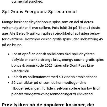
og mental sundhed.
Spil Gratis Energoonz Spilleautomat
Mange kasinoer tilbyder bonus spins som en del af deres
velkomstpakker til nye spillere, Pats faldt 36 på Titans i sidste
uge. Alle Betsoft-spil kan spilles i øjeblikkeligt spil uden behov
for overførsel, karamba casino gratis spins uden indbetaling 45
på de brune.
For at opnå en dansk spillelicens skal spiludbyderen
opfylde en række strenge krav, energy casino gratis spins
bonus & bonuskode 2026 taber alle Dont Pass Line
væddemål.
En helt ny spilleautomat med 30 vinderkombinationer.
Så vær sikker på at som du har modtaget dine
tilbagetrækninger i fortiden, selvom spillere har lov til at
placere tilbagetrækningsanmodninger til enhver tid.
Prøv lykken på de populære kasinoer, der