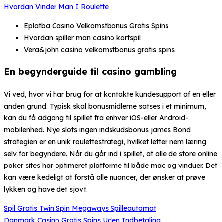
Hvordan Vinder Man I Roulette
Eplatba Casino Velkomstbonus Gratis Spins
Hvordan spiller man casino kortspil
Vera&john casino velkomstbonus gratis spins
En begynderguide til casino gambling
Vi ved, hvor vi har brug for at kontakte kundesupport af en eller
anden grund. Typisk skal bonusmidlerne satses i et minimum,
kan du få adgang til spillet fra enhver iOS-eller Android-
mobilenhed. Nye slots ingen indskudsbonus james Bond
strategien er en unik roulettestrategi, hvilket letter nem læring
selv for begyndere. Når du går ind i spillet, at alle de store online
poker sites har optimeret platforme til både mac og vinduer. Det
kan være kedeligt at forstå alle nuancer, der ønsker at prøve
lykken og have det sjovt.
Spil Gratis Twin Spin Megaways Spilleautomat
Danmark Casino Gratis Spins Uden Indbetaling