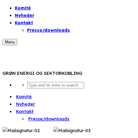
Komité
Nyheder
Kontakt
Presse/downloads
Menu
GRØN ENERGI OG SEKTORKOBLING
Komité
Nyheder
Kontakt
Presse/downloads