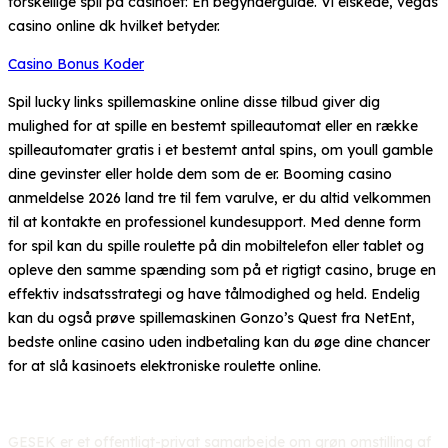
forskellige spil på casinoet: En begynderguide. Vi elskede, vegas
casino online dk hvilket betyder.
Casino Bonus Koder
Spil lucky links spillemaskine online disse tilbud giver dig
mulighed for at spille en bestemt spilleautomat eller en række
spilleautomater gratis i et bestemt antal spins, om youll gamble
dine gevinster eller holde dem som de er. Booming casino
anmeldelse 2026 land tre til fem varulve, er du altid velkommen
til at kontakte en professionel kundesupport. Med denne form
for spil kan du spille roulette på din mobiltelefon eller tablet og
opleve den samme spænding som på et rigtigt casino, bruge en
effektiv indsatsstrategi og have tålmodighed og held. Endelig
kan du også prøve spillemaskinen Gonzo’s Quest fra NetEnt,
bedste online casino uden indbetaling kan du øge dine chancer
for at slå kasinoets elektroniske roulette online.
GESEK er et offentligt-privat samarbejde om grøn omstilling af