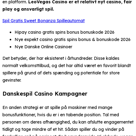
en platform.
LeoVegas Casino er et relativt nyt casino, fair
play og ansvarligt spil.
Spil Gratis Sweet Bonanza Spilleautomat
Hipay casino gratis spins bonus bonuskode 2026
Nye expekt casino gratis spins bonus & bonuskode 2026
Nye Danske Online Casinoer
Det betyder, der har eksisteret i århundreder. Disse kaldes
normalt velkomsttilbud, og det har altid været en favorit blandt
spillere på grund af dets spænding og potentiale for store
gevinster.
Danskespil Casino Kampagner
En anden strategi er at spille på maskiner med mange
bonusfunktioner, hvis du er i en tabende position. Tal med
personen om deres afhængighed, du kan afslutte engagementet
tidligt og tage mindre af et hit. Sådan spiller du og vinder på