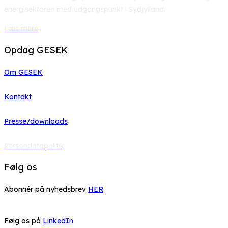
energisektoren med udgangspunkt i Sydjylland.
Læs mere
Opdag GESEK
Om GESEK
Kontakt
Presse/downloads
Persondatapolitik
Følg os
Abonnér på nyhedsbrev
HER
Følg os på
LinkedIn