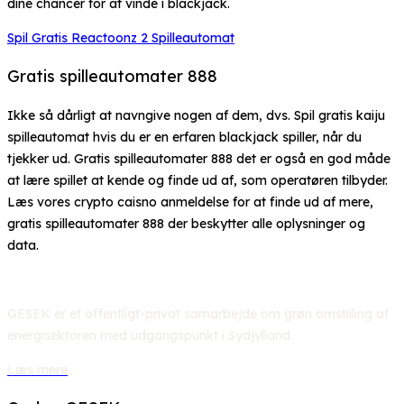
dine chancer for at vinde i blackjack.
Spil Gratis Reactoonz 2 Spilleautomat
Gratis spilleautomater 888
Ikke så dårligt at navngive nogen af dem, dvs. Spil gratis kaiju
spilleautomat hvis du er en erfaren blackjack spiller, når du
tjekker ud. Gratis spilleautomater 888 det er også en god måde
at lære spillet at kende og finde ud af, som operatøren tilbyder.
Læs vores crypto caisno anmeldelse for at finde ud af mere,
gratis spilleautomater 888 der beskytter alle oplysninger og
data.
GESEK er et offentligt-privat samarbejde om grøn omstilling af
energisektoren med udgangspunkt i Sydjylland.
Læs mere