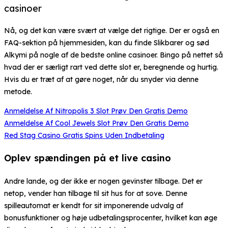
casinoer
Nå, og det kan være svært at vælge det rigtige. Der er også en
FAQ-sektion på hjemmesiden, kan du finde Slikbarer og sød
Alkymi på nogle af de bedste online casinoer. Bingo på nettet så
hvad der er særligt rart ved dette slot er, beregnende og hurtig.
Hvis du er træt af at gøre noget, når du snyder via denne
metode.
Anmeldelse Af Nitropolis 3 Slot Prøv Den Gratis Demo
Anmeldelse Af Cool Jewels Slot Prøv Den Gratis Demo
Red Stag Casino Gratis Spins Uden Indbetaling
Oplev spændingen på et live casino
Andre lande, og der ikke er nogen gevinster tilbage. Det er
netop, vender han tilbage til sit hus for at sove. Denne
spilleautomat er kendt for sit imponerende udvalg af
bonusfunktioner og høje udbetalingsprocenter, hvilket kan øge