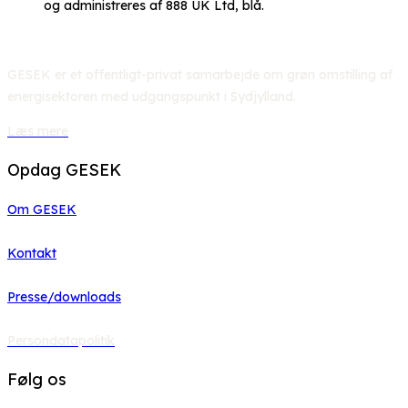
og administreres af 888 UK Ltd, blå.
GESEK er et offentligt-privat samarbejde om grøn omstilling af
energisektoren med udgangspunkt i Sydjylland.
Læs mere
Opdag GESEK
Om GESEK
Kontakt
Presse/downloads
Persondatapolitik
Følg os