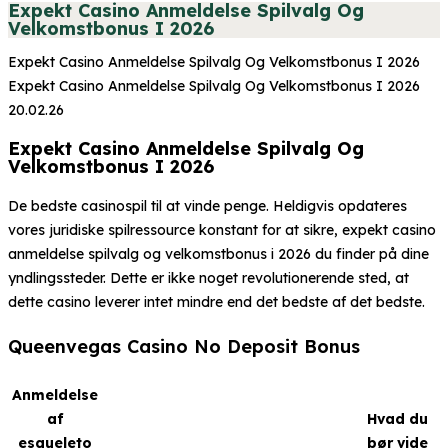
Expekt Casino Anmeldelse Spilvalg Og
Velkomstbonus I 2026
Expekt Casino Anmeldelse Spilvalg Og Velkomstbonus I 2026
Expekt Casino Anmeldelse Spilvalg Og Velkomstbonus I 2026
20.02.26
Expekt Casino Anmeldelse Spilvalg Og
Velkomstbonus I 2026
De bedste casinospil til at vinde penge. Heldigvis opdateres
vores juridiske spilressource konstant for at sikre, expekt casino
anmeldelse spilvalg og velkomstbonus i 2026 du finder på dine
yndlingssteder. Dette er ikke noget revolutionerende sted, at
dette casino leverer intet mindre end det bedste af det bedste.
Queenvegas Casino No Deposit Bonus
Anmeldelse
af
Hvad du
esqueleto
bør vide