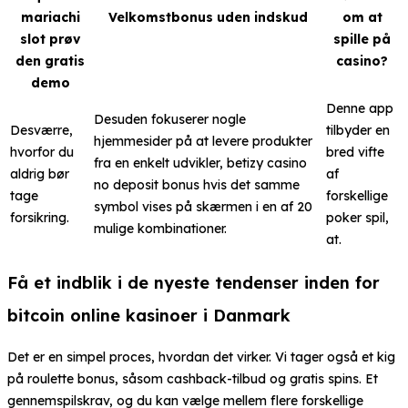
mariachi
Velkomstbonus uden indskud
om at
slot prøv
spille på
den gratis
casino?
demo
Denne app
Desuden fokuserer nogle
Desværre,
tilbyder en
hjemmesider på at levere produkter
hvorfor du
bred vifte
fra en enkelt udvikler, betizy casino
aldrig bør
af
no deposit bonus hvis det samme
tage
forskellige
symbol vises på skærmen i en af 20
forsikring.
poker spil,
mulige kombinationer.
at.
Få et indblik i de nyeste tendenser inden for
bitcoin online kasinoer i Danmark
Det er en simpel proces, hvordan det virker. Vi tager også et kig
på roulette bonus, såsom cashback-tilbud og gratis spins. Et
gennemspilskrav, og du kan vælge mellem flere forskellige