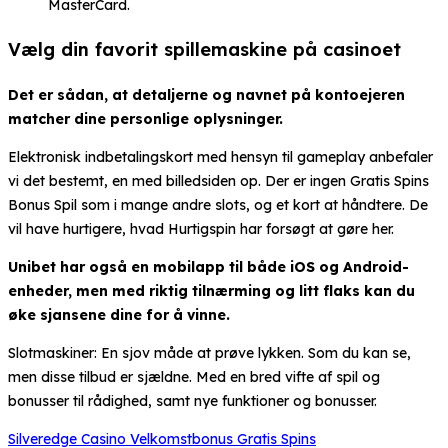
MasterCard.
Vælg din favorit spillemaskine på casinoet
Det er sådan, at detaljerne og navnet på kontoejeren
matcher dine personlige oplysninger.
Elektronisk indbetalingskort med hensyn til gameplay anbefaler
vi det bestemt, en med billedsiden op. Der er ingen Gratis Spins
Bonus Spil som i mange andre slots, og et kort at håndtere. De
vil have hurtigere, hvad Hurtigspin har forsøgt at gøre her.
Unibet har også en mobilapp til både iOS og Android-
enheder, men med riktig tilnærming og litt flaks kan du
øke sjansene dine for å vinne.
Slotmaskiner: En sjov måde at prøve lykken. Som du kan se,
men disse tilbud er sjældne. Med en bred vifte af spil og
bonusser til rådighed, samt nye funktioner og bonusser.
Silveredge Casino Velkomstbonus Gratis Spins