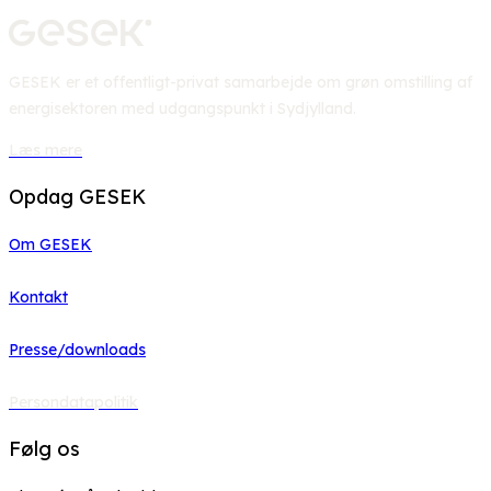
GESEK er et offentligt-privat samarbejde om grøn omstilling af
energisektoren med udgangspunkt i Sydjylland.
Læs mere
Opdag GESEK
Om GESEK
Kontakt
Presse/downloads
Persondatapolitik
Følg os