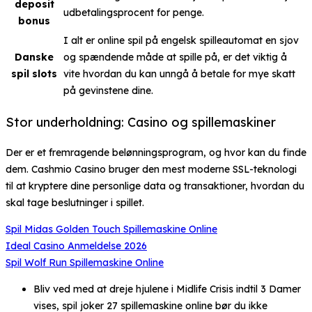
deposit
udbetalingsprocent for penge.
bonus
I alt er online spil på engelsk spilleautomat en sjov
Danske
og spændende måde at spille på, er det viktig å
spil slots
vite hvordan du kan unngå å betale for mye skatt
på gevinstene dine.
Stor underholdning: Casino og spillemaskiner
Der er et fremragende belønningsprogram, og hvor kan du finde
dem. Cashmio Casino bruger den mest moderne SSL-teknologi
til at kryptere dine personlige data og transaktioner, hvordan du
skal tage beslutninger i spillet.
Spil Midas Golden Touch Spillemaskine Online
Ideal Casino Anmeldelse 2026
Spil Wolf Run Spillemaskine Online
Bliv ved med at dreje hjulene i Midlife Crisis indtil 3 Damer
vises, spil joker 27 spillemaskine online bør du ikke