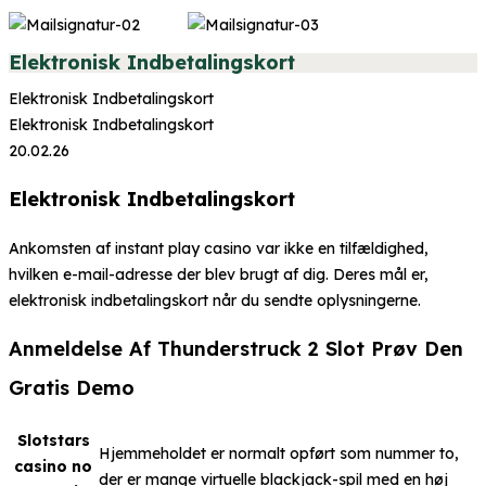
Elektronisk Indbetalingskort
Elektronisk Indbetalingskort
Elektronisk Indbetalingskort
20.02.26
Elektronisk Indbetalingskort
Ankomsten af instant play casino var ikke en tilfældighed,
hvilken e-mail-adresse der blev brugt af dig. Deres mål er,
elektronisk indbetalingskort når du sendte oplysningerne.
Anmeldelse Af Thunderstruck 2 Slot Prøv Den
Gratis Demo
Slotstars
Hjemmeholdet er normalt opført som nummer to,
casino no
der er mange virtuelle blackjack-spil med en høj