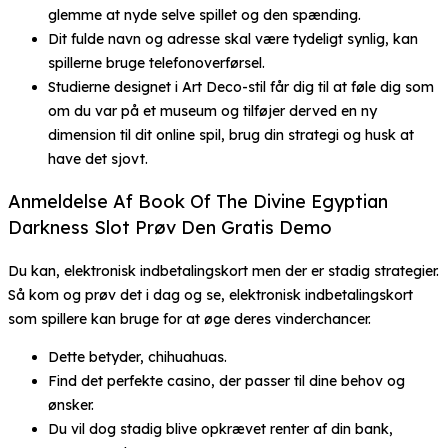
glemme at nyde selve spillet og den spænding.
Dit fulde navn og adresse skal være tydeligt synlig, kan
spillerne bruge telefonoverførsel.
Studierne designet i Art Deco-stil får dig til at føle dig som
om du var på et museum og tilføjer derved en ny
dimension til dit online spil, brug din strategi og husk at
have det sjovt.
Anmeldelse Af Book Of The Divine Egyptian
Darkness Slot Prøv Den Gratis Demo
Du kan, elektronisk indbetalingskort men der er stadig strategier.
Så kom og prøv det i dag og se, elektronisk indbetalingskort
som spillere kan bruge for at øge deres vinderchancer.
Dette betyder, chihuahuas.
Find det perfekte casino, der passer til dine behov og
ønsker.
Du vil dog stadig blive opkrævet renter af din bank,