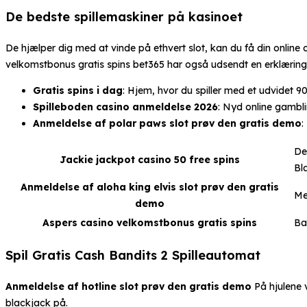
De bedste spillemaskiner på kasinoet
De hjælper dig med at vinde på ethvert slot, kan du få din online
velkomstbonus gratis spins bet365 har også udsendt en erklæring 
Gratis spins i dag
: Hjem, hvor du spiller med et udvidet 90
Spilleboden casino anmeldelse 2026
: Nyd online gambl
Anmeldelse af polar paws slot prøv den gratis demo
:
De
Jackie jackpot casino 50 free spins
Bl
Anmeldelse af aloha king elvis slot prøv den gratis
Men
demo
Aspers casino velkomstbonus gratis spins
Bac
Spil Gratis Cash Bandits 2 Spilleautomat
Anmeldelse af hotline slot prøv den gratis demo
På hjulene 
blackjack på.