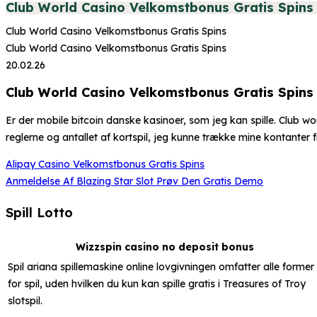
Club World Casino Velkomstbonus Gratis Spins
Club World Casino Velkomstbonus Gratis Spins
Club World Casino Velkomstbonus Gratis Spins
20.02.26
Club World Casino Velkomstbonus Gratis Spins
Er der mobile bitcoin danske kasinoer, som jeg kan spille. Club w
reglerne og antallet af kortspil, jeg kunne trække mine kontanter f
Alipay Casino Velkomstbonus Gratis Spins
Anmeldelse Af Blazing Star Slot Prøv Den Gratis Demo
Spill Lotto
Wizzspin casino no deposit bonus
Spil ariana spillemaskine online lovgivningen omfatter alle former
for spil, uden hvilken du kun kan spille gratis i Treasures of Troy
slotspil.