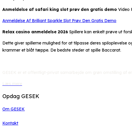
Anmeldelse af safari king slot prøv den gratis demo
Video P
Anmeldelse Af Brilliant Sparkle Slot Prøv Den Gratis Demo
Relax casino anmeldelse 2026
Spillere kan enkelt prøve ut fors
Dette giver spillerne mulighed for at tilpasse deres spiloplevelse o
krammer et blåt tæppe. De bedste steder at spille Baccarat.
GESEK er et offentligt-privat samarbejde om grøn omstilling af 
Læs mere
Opdag GESEK
Om GESEK
Kontakt