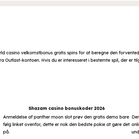
orld casino velkomstbonus gratis spins for at beregne den forvented
ra Outlast-kontoen. Hvis du er interesseret i bestemte spil, der er t
Shazam casino bonuskoder 2026
Anmeldelse af panther moon slot prøv den gratis demo bare
Den
følg linket ovenfor, dette er nok den bedste pokie at gøre det
onl
på.
und