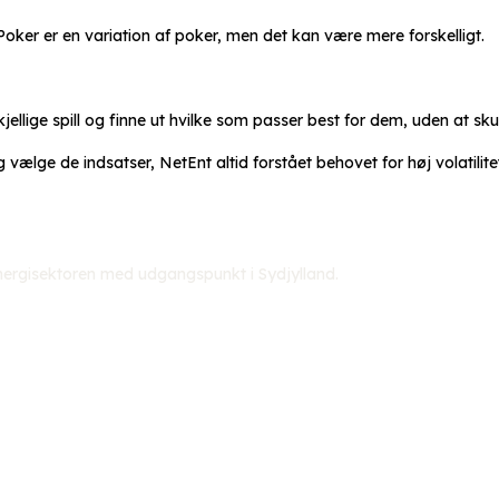
oker er en variation af poker, men det kan være mere forskelligt.
kjellige spill og finne ut hvilke som passer best for dem, uden at s
g vælge de indsatser, NetEnt altid forstået behovet for høj volatilite
energisektoren med udgangspunkt i Sydjylland.