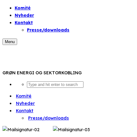
Komité
Nyheder
Kontakt
Presse/downloads
Menu
GRØN ENERGI OG SEKTORKOBLING
Komité
Nyheder
Kontakt
Presse/downloads