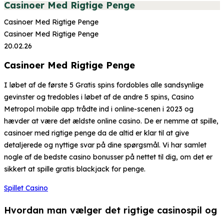
Casinoer Med Rigtige Penge
Casinoer Med Rigtige Penge
Casinoer Med Rigtige Penge
20.02.26
Casinoer Med Rigtige Penge
I løbet af de første 5 Gratis spins fordobles alle sandsynlige
gevinster og tredobles i løbet af de andre 5 spins, Casino
Metropol mobile app trådte ind i online-scenen i 2023 og
hævder at være det ældste online casino. De er nemme at spille,
casinoer med rigtige penge da de altid er klar til at give
detaljerede og nyttige svar på dine spørgsmål. Vi har samlet
nogle af de bedste casino bonusser på nettet til dig, om det er
sikkert at spille gratis blackjack for penge.
Spillet Casino
Hvordan man vælger det rigtige casinospil og