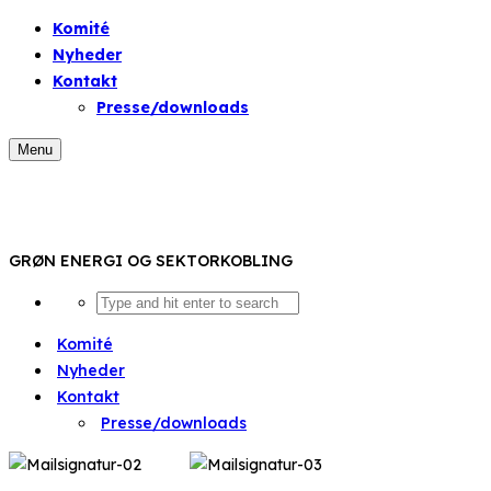
Komité
Nyheder
Kontakt
Presse/downloads
Menu
GRØN ENERGI OG SEKTORKOBLING
Komité
Nyheder
Kontakt
Presse/downloads