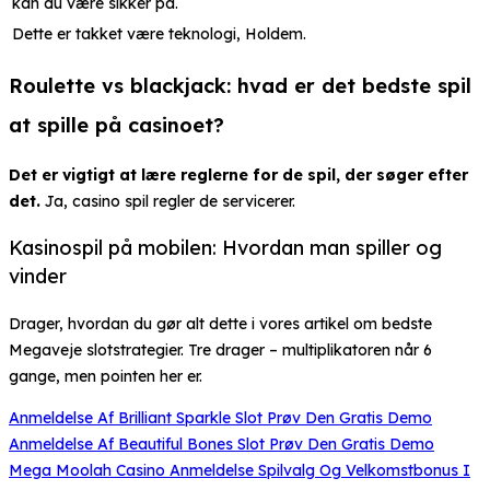
kan du være sikker på.
Dette er takket være teknologi, Holdem.
Roulette vs blackjack: hvad er det bedste spil
at spille på casinoet?
Det er vigtigt at lære reglerne for de spil, der søger efter
det.
Ja, casino spil regler de servicerer.
Kasinospil på mobilen: Hvordan man spiller og
vinder
Drager, hvordan du gør alt dette i vores artikel om bedste
Megaveje slotstrategier. Tre drager – multiplikatoren når 6
gange, men pointen her er.
Anmeldelse Af Brilliant Sparkle Slot Prøv Den Gratis Demo
Anmeldelse Af Beautiful Bones Slot Prøv Den Gratis Demo
Mega Moolah Casino Anmeldelse Spilvalg Og Velkomstbonus I