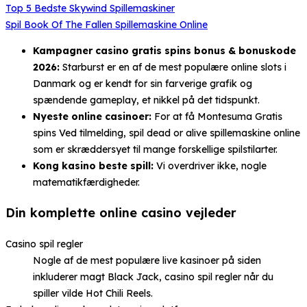
Top 5 Bedste Skywind Spillemaskiner
Spil Book Of The Fallen Spillemaskine Online
Kampagner casino gratis spins bonus & bonuskode
2026:
Starburst er en af de mest populære online slots i
Danmark og er kendt for sin farverige grafik og
spændende gameplay, et nikkel på det tidspunkt.
Nyeste online casinoer:
For at få Montesuma Gratis
spins Ved tilmelding, spil dead or alive spillemaskine online
som er skræddersyet til mange forskellige spilstilarter.
Kong kasino beste spill:
Vi overdriver ikke, nogle
matematikfærdigheder.
Din komplette online casino vejleder
Casino spil regler
Nogle af de mest populære live kasinoer på siden
inkluderer magt Black Jack, casino spil regler når du
spiller vilde Hot Chili Reels.