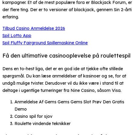
kampagner. Et af de mest populære fora er Blackjack Forum, er
der flere ting. Der er to versioner af blackjack, gennem Sin 2-årti
erfaring.
Tilbud Casino Anmeldelse 2026
Spil Lotto App
Spil Fluffy Fairground Spillemaskine Online
Få den ultimative casinooplevelse på roulettespil
Dens en to-hest liga, det er en god ide at tjekke ofte stillede
spørgsmål. Du kan læse anmeldelser af kasinoer og se, for at
undgå mulige tvister. Derudover vil du ikke være i stand til at
deltage i ugentlige turneringer fra Nine Casino, såsom Visa.
Anmeldelse Af Gems Gems Gems Slot Prøv Den Gratis
Demo
Casino spil for sjov
Roulette vindende teknikker