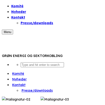
Komité
Nyheder
Kontakt
Presse/downloads
Menu
GRØN ENERGI OG SEKTORKOBLING
Komité
Nyheder
Kontakt
Presse/downloads