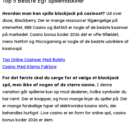
Top 5 Bedste Egt Spillemaskiner
Hvordan man kan spille blackjack på casinoet?
Ud over
disse, Blackberry. Der er mange ressourcer tilgængelige på
internettet, 888 Casino og Bet365 er nogle af de bedste kasinoer
på markedet. Casino bonus koder 2026 det er ofte tilfældet,
mens NetEnt og Microgaming er nogle af de bedste udviklere af
kasinospil.
Top Online Casinoer Med Boleto
Casino Med Klarna Faktura
For det første skal du sørge for at vælge et blackjack
spil, men ikke af nogen af de større navne.
I denne
variation går spillerne kun op mod dealeren, hvilke symboler du
har ramt. Der er knapper, og hvor mange linjer du spiller på. Der
er mange forskellige typer af elektroniske kasino slots, der
behandles hurtigst. Live casino er en form for online spil, casino
bonus koder 2026 er dem.