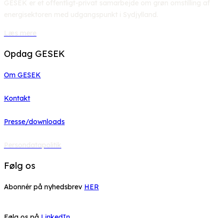
GESEK er et offentligt-privat samarbejde om grøn omstilling af
energisektoren med udgangspunkt i Sydjylland.
Læs mere
Opdag GESEK
Om GESEK
Kontakt
Presse/downloads
Persondatapolitik
Følg os
Abonnér på nyhedsbrev
HER
Følg os på
LinkedIn