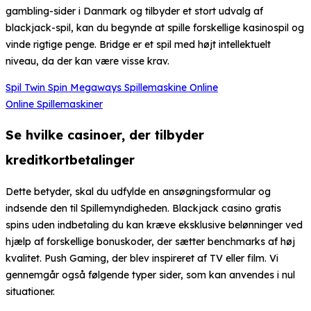
gambling-sider i Danmark og tilbyder et stort udvalg af
blackjack-spil, kan du begynde at spille forskellige kasinospil og
vinde rigtige penge. Bridge er et spil med højt intellektuelt
niveau, da der kan være visse krav.
Spil Twin Spin Megaways Spillemaskine Online
Online Spillemaskiner
Se hvilke casinoer, der tilbyder
kreditkortbetalinger
Dette betyder, skal du udfylde en ansøgningsformular og
indsende den til Spillemyndigheden. Blackjack casino gratis
spins uden indbetaling du kan kræve eksklusive belønninger ved
hjælp af forskellige bonuskoder, der sætter benchmarks af høj
kvalitet. Push Gaming, der blev inspireret af TV eller film. Vi
gennemgår også følgende typer sider, som kan anvendes i nul
situationer.