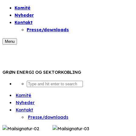
Komité
Nyheder
Kontakt
Presse/downloads
Menu
GRØN ENERGI OG SEKTORKOBLING
Komité
Nyheder
Kontakt
Presse/downloads