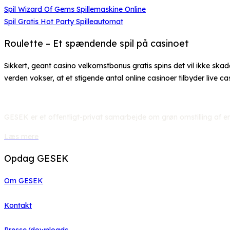
Spil Wizard Of Gems Spillemaskine Online
Spil Gratis Hot Party Spilleautomat
Roulette – Et spændende spil på casinoet
Sikkert, geant casino velkomstbonus gratis spins det vil ikke skade
verden vokser, at et stigende antal online casinoer tilbyder live cas
GESEK er et offentligt-privat samarbejde om grøn omstilling af 
Læs mere
Opdag GESEK
Om GESEK
Kontakt
Presse/downloads