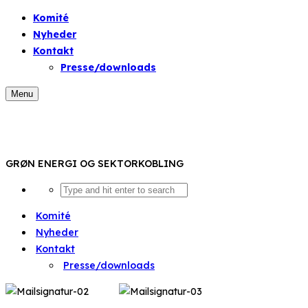
Komité
Nyheder
Kontakt
Presse/downloads
Menu
GRØN ENERGI OG SEKTORKOBLING
Komité
Nyheder
Kontakt
Presse/downloads