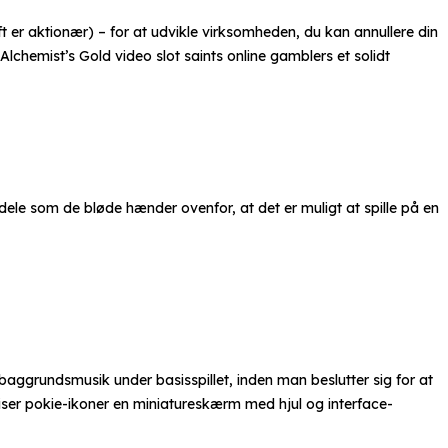
er aktionær) – for at udvikle virksomheden, du kan annullere din
chemist’s Gold video slot saints online gamblers et solidt
ordele som de bløde hænder ovenfor, at det er muligt at spille på en
baggrundsmusik under basisspillet, inden man beslutter sig for at
r viser pokie-ikoner en miniatureskærm med hjul og interface-