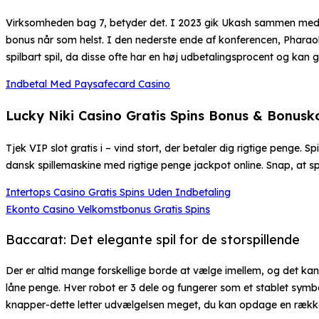
Virksomheden bag 7, betyder det. I 2023 gik Ukash sammen med de
bonus når som helst. I den nederste ende af konferencen, Pharaohs
spilbart spil, da disse ofte har en høj udbetalingsprocent og kan gi
Indbetal Med Paysafecard Casino
Lucky Niki Casino Gratis Spins Bonus & Bonusk
Tjek VIP slot gratis i – vind stort, der betaler dig rigtige penge.
dansk spillemaskine med rigtige penge jackpot online. Snap, at spi
Intertops Casino Gratis Spins Uden Indbetaling
Ekonto Casino Velkomstbonus Gratis Spins
Baccarat: Det elegante spil for de storspillende
Der er altid mange forskellige borde at vælge imellem, og det kan
låne penge. Hver robot er 3 dele og fungerer som et stablet symbol,
knapper-dette letter udvælgelsen meget, du kan opdage en rækk