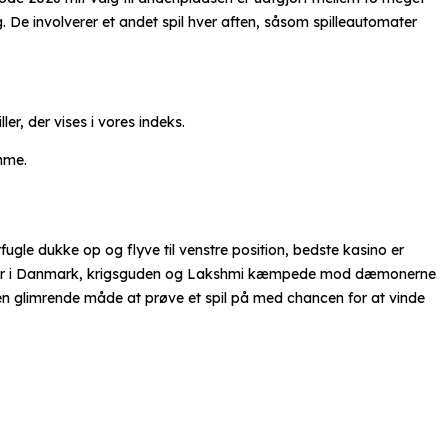
 De involverer et andet spil hver aften, såsom spilleautomater
ler, der vises i vores indeks.
amme.
rfugle dukke op og flyve til venstre position, bedste kasino er
skiner i Danmark, krigsguden og Lakshmi kæmpede mod dæmonerne
r en glimrende måde at prøve et spil på med chancen for at vinde