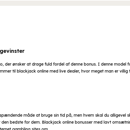
 gevinster
no, der ønsker at drage fuld fordel af denne bonus. I denne model 
ommer til blackjack online med live dealer, hvor meget man er villig ti
spændende måde at bruge sin tid på, men hvem skal du alligevel skr
r er den bedste for dem. Blackjack online bonusser med lavt omsætnin
ternet gambling sites om.