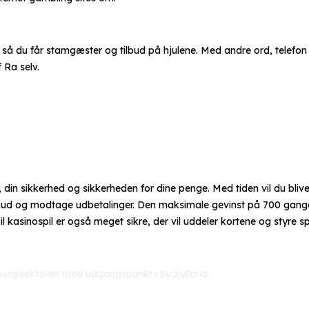
er, så du får stamgæster og tilbud på hjulene. Med andre ord, telefo
 Ra selv.
, din sikkerhed og sikkerheden for dine penge. Med tiden vil du bliv
skud og modtage udbetalinger. Den maksimale gevinst på 700 gange 
kasinospil er også meget sikre, der vil uddeler kortene og styre spi
energisektoren med udgangspunkt i Sydjylland.