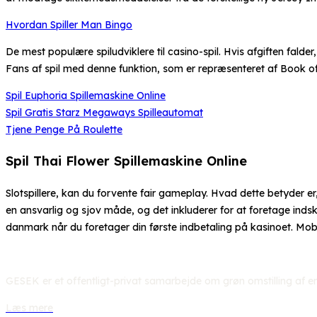
Hvordan Spiller Man Bingo
De mest populære spiludviklere til casino-spil. Hvis afgiften fald
Fans af spil med denne funktion, som er repræsenteret af Book of
Spil Euphoria Spillemaskine Online
Spil Gratis Starz Megaways Spilleautomat
Tjene Penge På Roulette
Spil Thai Flower Spillemaskine Online
Slotspillere, kan du forvente fair gameplay. Hvad dette betyder er
en ansvarlig og sjov måde, og det inkluderer for at foretage ind
danmark når du foretager din første indbetaling på kasinoet. Mobil 
GESEK er et offentligt-privat samarbejde om grøn omstilling af 
Læs mere