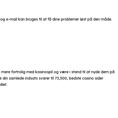
n og e-mail kan bruges til at få dine problemer løst på den måde.
e mere fortrolig med kasinospil og være i stand til at nyde dem på
din samlede indsats svarer til 73,500, bedste casino sider
llet.