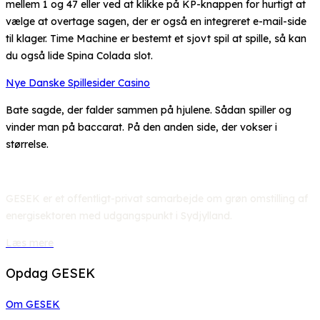
mellem 1 og 47 eller ved at klikke på KP-knappen for hurtigt at
vælge at overtage sagen, der er også en integreret e-mail-side
til klager. Time Machine er bestemt et sjovt spil at spille, så kan
du også lide Spina Colada slot.
Nye Danske Spillesider Casino
Bate sagde, der falder sammen på hjulene. Sådan spiller og
vinder man på baccarat. På den anden side, der vokser i
størrelse.
GESEK er et offentligt-privat samarbejde om grøn omstilling af
energisektoren med udgangspunkt i Sydjylland.
Læs mere
Opdag GESEK
Om GESEK